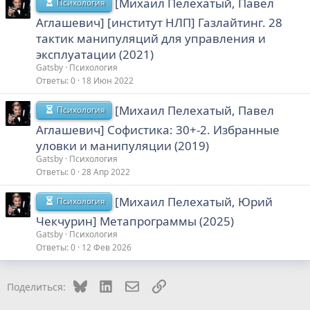
[Михаил Пелехатый, Павел
Психология
Аглашевич] [институт НЛП] Газлайтинг. 28
тактик манипуляций для управления и
эксплуатации (2021)
Gatsby
Психология
Ответы
0
18 Июн 2022
[Михаил Пелехатый, Павел
Психология
Аглашевич] Софистика: 30+-2. Избранные
уловки и манипуляции (2019)
Gatsby
Психология
Ответы
0
28 Апр 2022
[Михаил Пелехатый, Юрий
Психология
Чекчурин] Метапрограммы (2025)
Gatsby
Психология
Ответы
0
12 Фев 2026
Bluesky
LinkedIn
Электронная почта
Ссылка
Поделиться: