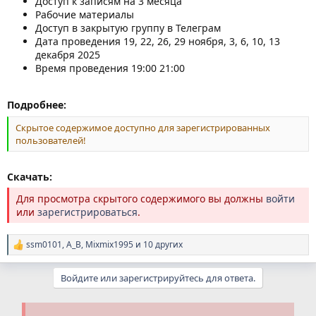
Доступ к записям на 3 месяца
Рабочие материалы
Доступ в закрытую группу в Телеграм
Дата проведения 19, 22, 26, 29 ноября, 3, 6, 10, 13
декабря 2025
Время проведения 19:00 21:00
Подробнее:
Скрытое содержимое доступно для зарегистрированных
пользователей!
Скачать:
Для просмотра скрытого содержимого вы должны
войти
или
зарегистрироваться
.
ssm0101
,
A_B
,
Mixmix1995
и 10 других
Р
е
а
Войдите или зарегистрируйтесь для ответа.
к
ц
и