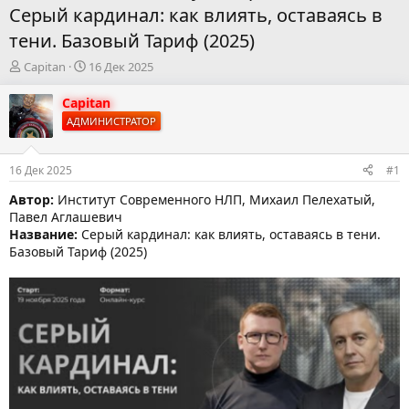
Серый кардинал: как влиять, оставаясь в
тени. Базовый Тариф (2025)
А
Д
Capitan
16 Дек 2025
в
а
т
т
Capitan
о
а
АДМИНИСТРАТОР
р
н
т
а
е
ч
16 Дек 2025
#1
м
а
ы
л
Автор:
Институт Современного НЛП, Михаил Пелехатый,
а
Павел Аглашевич
Название:
Серый кардинал: как влиять, оставаясь в тени.
Базовый Тариф (2025)