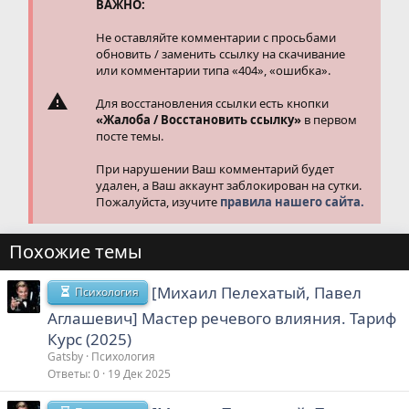
и
ВАЖНО:
:
Не оставляйте комментарии с просьбами
обновить / заменить ссылку на скачивание
или комментарии типа «404», «ошибка».
Для восстановления ссылки есть кнопки
«Жалоба / Восстановить ссылку»
в первом
посте темы.
При нарушении Ваш комментарий будет
удален, а Ваш аккаунт заблокирован на сутки.
Пожалуйста, изучите
правила нашего сайта.
Похожие темы
[Михаил Пелехатый, Павел
Психология
Аглашевич] Мастер речевого влияния. Тариф
Курс (2025)
Gatsby
Психология
Ответы
0
19 Дек 2025