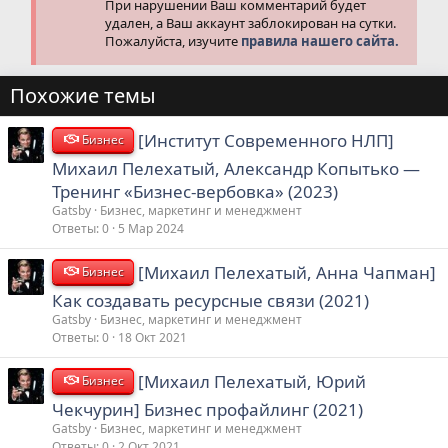
При нарушении Ваш комментарий будет
удален, а Ваш аккаунт заблокирован на сутки.
Пожалуйста, изучите
правила нашего сайта.
Похожие темы
[Институт Современного НЛП]
Бизнес
Михаил Пелехатый, Александр Копытько ―
Тренинг «Бизнес-вербовка» (2023)
Gatsby
Бизнес, маркетинг и менеджмент
Ответы
0
5 Мар 2024
[Михаил Пелехатый, Анна Чапман]
Бизнес
Как создавать ресурсные связи (2021)
Gatsby
Бизнес, маркетинг и менеджмент
Ответы
0
18 Окт 2021
[Михаил Пелехатый, Юрий
Бизнес
Чекчурин] Бизнес профайлинг (2021)
Gatsby
Бизнес, маркетинг и менеджмент
Ответы
0
2 Окт 2021