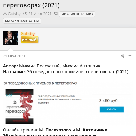
переговорах (2021)
А
Д
Т
Gatsby
21 Июл 2021
михаил антончик
в
а
е
михаил пелехатый
т
т
г
о
а
и
Gatsby
р
н
ВЕЧНЫЙ
т
а
е
ч
м
а
21 Июл 2021
#1
ы
л
а
Автор:
Михаил Пелехатый, Михаил Антончик
Название:
36 победоносных приемов в переговорах (2021)
Онлайн тренинг М.
Пелехатого
и М.
Антончика
36 победоносных приемов в переговорах