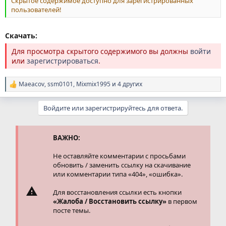
Скрытое содержимое доступно для зарегистрированных
пользователей!
Скачать:
Для просмотра скрытого содержимого вы должны
войти
или
зарегистрироваться
.
Maeacov
,
ssm0101
,
Mixmix1995
и 4 других
Р
е
а
Войдите или зарегистрируйтесь для ответа.
к
ц
и
и
ВАЖНО:
:
Не оставляйте комментарии с просьбами
обновить / заменить ссылку на скачивание
или комментарии типа «404», «ошибка».
Для восстановления ссылки есть кнопки
«Жалоба / Восстановить ссылку»
в первом
посте темы.