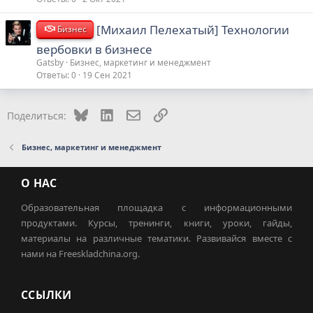
[Михаил Пелехатый] Технологии
Бизнес
вербовки в бизнесе
Gatsby
Бизнес, маркетинг и менеджмент
Ответы
0
19 Сен 2021
Bluesky
LinkedIn
Электронная почта
Ссылка
Поделиться:
Бизнес, маркетинг и менеджмент
О НАС
Образовательная площадка с информационными
продуктами. Курсы, тренинги, книги, уроки, гайды,
материалы на различные тематики. Развивайся вместе с
нами на Freeskladchina.org.
ССЫЛКИ