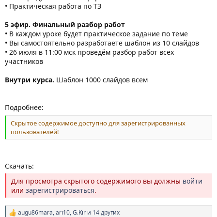
• Практическая работа по ТЗ
5 эфир. Финальный разбор работ
• В каждом уроке будет практическое задание по теме
• Вы самостоятельно разработаете шаблон из 10 слайдов
• 26 июля в 11:00 мск проведём разбор работ всех
участников
Внутри курса.
Шаблон 1000 слайдов всем
Подробнее:
Скрытое содержимое доступно для зарегистрированных
пользователей!
Скачать:
Для просмотра скрытого содержимого вы должны
войти
или
зарегистрироваться
.
augu86mara
,
ari10
,
G.Kir
и 14 других
Р