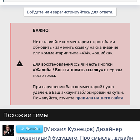
е
а
Войдите или зарегистрируйтесь для ответа.
к
ц
и
и
ВАЖНО:
:
Не оставляйте комментарии с просьбами
обновить / заменить ссылку на скачивание
или комментарии типа «404», «ошибка».
Для восстановления ссылки есть кнопки
«Жалоба / Восстановить ссылку»
в первом
посте темы.
При нарушении Ваш комментарий будет
удален, а Ваш аккаунт заблокирован на сутки.
Пожалуйста, изучите
правила нашего сайта.
Похожие темы
[Михаил Кузнецов] Дизайнер
Дизайн
презентаций будущего. Про смыслы, дизайн