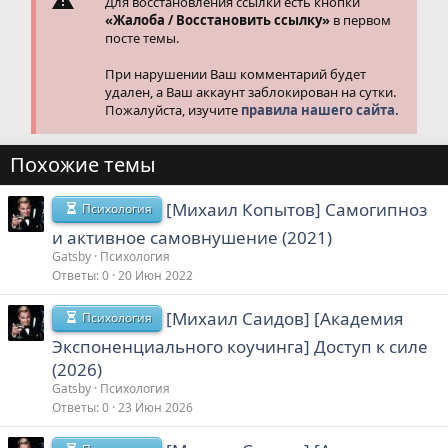
Для восстановления ссылки есть кнопки
«Жалоба / Восстановить ссылку»
в первом
посте темы.
При нарушении Ваш комментарий будет
удален, а Ваш аккаунт заблокирован на сутки.
Пожалуйста, изучите
правила нашего сайта.
Похожие темы
[Михаил Копытов] Самогипноз
Психология
и активное самовнушение (2021)
Gatsby
Психология
Ответы
0
20 Июн 2022
[Михаил Саидов] [Академия
Психология
Экспоненциального коучинга] Доступ к силе
(2026)
Gatsby
Психология
Ответы
0
23 Июн 2026