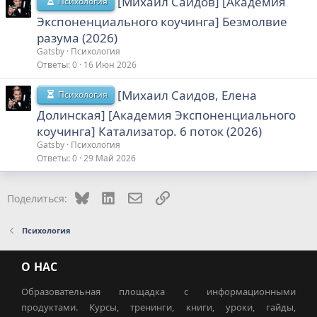
[Михаил Саидов] [Академия
Психология
Экспоненциального коучинга] Безмолвие
разума (2026)
Gatsby
Психология
Ответы
0
16 Июн 2026
[Михаил Саидов, Елена
Психология
Долинская] [Академия Экспоненциального
коучинга] Катализатор. 6 поток (2026)
Gatsby
Психология
Ответы
0
29 Май 2026
Bluesky
LinkedIn
Электронная почта
Ссылка
Поделиться:
Психология
О НАС
Образовательная площадка с информационными
продуктами. Курсы, тренинги, книги, уроки, гайды,