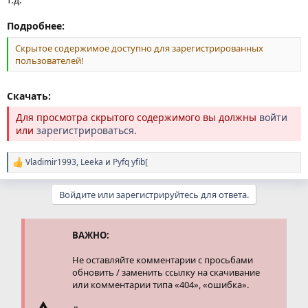
Подробнее:
Скрытое содержимое доступно для зарегистрированных
пользователей!
Скачать:
Для просмотра скрытого содержимого вы должны
войти
или
зарегистрироваться
.
Vladimir1993
,
Leeka
и
Pyfq yfib[
Р
е
а
Войдите или зарегистрируйтесь для ответа.
к
ц
и
и
ВАЖНО:
:
Не оставляйте комментарии с просьбами
обновить / заменить ссылку на скачивание
или комментарии типа «404», «ошибка».