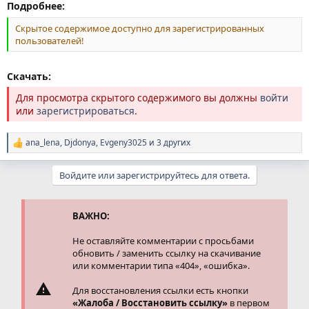
Подробнее:
Скрытое содержимое доступно для зарегистрированных
пользователей!
Скачать:
Для просмотра скрытого содержимого вы должны
войти
или
зарегистрироваться
.
ana_lena
,
Djdonya
,
Evgeny3025
и 3 других
Р
е
а
Войдите или зарегистрируйтесь для ответа.
к
ц
и
и
ВАЖНО:
:
Не оставляйте комментарии с просьбами
обновить / заменить ссылку на скачивание
или комментарии типа «404», «ошибка».
Для восстановления ссылки есть кнопки
«Жалоба / Восстановить ссылку»
в первом