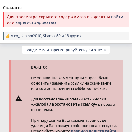
Скачать:
Для просмотра скрытого содержимого вы должны
войти
или
зарегистрироваться
.
Alex_
,
fantom2010
,
Shamoo59
и 18 других
Р
е
а
Войдите или зарегистрируйтесь для ответа.
к
ц
и
и
ВАЖНО:
:
Не оставляйте комментарии с просьбами
обновить / заменить ссылку на скачивание
или комментарии типа «404», «ошибка».
Для восстановления ссылки есть кнопки
«Жалоба / Восстановить ссылку»
в первом
посте темы.
При нарушении Ваш комментарий будет
удален, а Ваш аккаунт заблокирован на сутки.
Пожалуйста, изучите
правила нашего сайта.