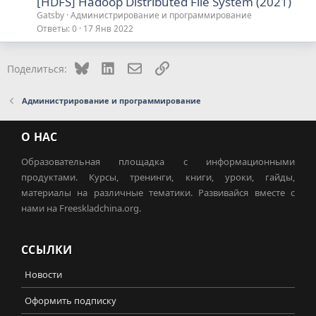
[HDFS] Hadoop Distributed File System (2021)
Gatsby
Администрирование и программирование
Ответы
0
17 Янв 2022
Bluesky
LinkedIn
Электронная почта
Ссылка
Поделиться:
Администрирование и программирование
О НАС
Образовательная площадка с информационными
продуктами. Курсы, тренинги, книги, уроки, гайды,
материалы на различные тематики. Развивайся вместе с
нами на Freeskladchina.org.
ССЫЛКИ
Новости
Оформить подписку