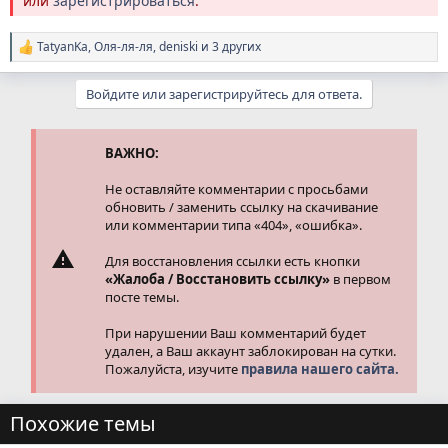
или
зарегистрироваться
.
TatyanKa
,
Оля-ля-ля
,
deniski
и 3 других
Р
е
а
Войдите или зарегистрируйтесь для ответа.
к
ц
и
и
ВАЖНО:
:
Не оставляйте комментарии с просьбами
обновить / заменить ссылку на скачивание
или комментарии типа «404», «ошибка».
Для восстановления ссылки есть кнопки
«Жалоба / Восстановить ссылку»
в первом
посте темы.
При нарушении Ваш комментарий будет
удален, а Ваш аккаунт заблокирован на сутки.
Пожалуйста, изучите
правила нашего сайта.
Похожие темы