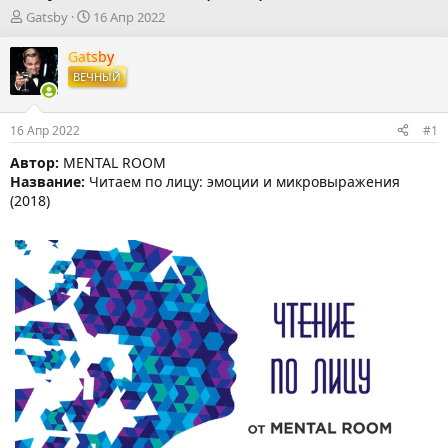
А
Д
Gatsby
16 Апр 2022
в
а
т
т
Gatsby
о
а
ВЕЧНЫЙ
р
н
т
а
е
ч
16 Апр 2022
#1
м
а
ы
л
Автор:
MENTAL ROOM
а
Название:
Читаем по лицу: эмоции и микровыражения
(2018)