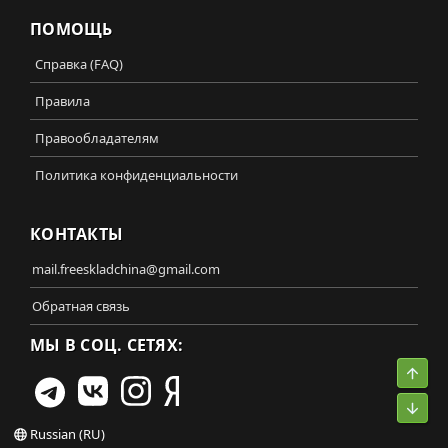
ПОМОЩЬ
Справка (FAQ)
Правила
Правообладателям
Политика конфиденциальности
КОНТАКТЫ
mail.freeskladchina@gmail.com
Обратная связь
МЫ В СОЦ. СЕТЯХ:
Свер
Сниз
Russian (RU)