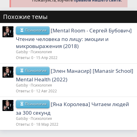
Похожие темы
[Mental Room - Сергей Бубович]
Психология
Чтение человека по лицу: эмоции и
микровыражения (2018)
Gatsby
Психология
Ответы
0
15 Апр 2022
[Элен Манасир] [Manasir School]
Психология
Mental Health (2022)
Gatsby
Психология
Ответы
0
12 Авг 2022
[Яна Королева] Читаем людей
Психология
за 300 секунд
Gatsby
Психология
Ответы
0
18 Мар 2022