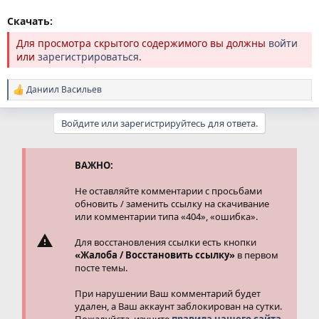
Скачать:
Для просмотра скрытого содержимого вы должны
войти
или
зарегистрироваться
.
Даниил Васильев
Р
е
а
Войдите или зарегистрируйтесь для ответа.
к
ц
и
и
ВАЖНО:
:
Не оставляйте комментарии с просьбами
обновить / заменить ссылку на скачивание
или комментарии типа «404», «ошибка».
Для восстановления ссылки есть кнопки
«Жалоба / Восстановить ссылку»
в первом
посте темы.
При нарушении Ваш комментарий будет
удален, а Ваш аккаунт заблокирован на сутки.
Пожалуйста, изучите
правила нашего сайта.