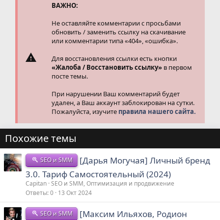
ВАЖНО:
Не оставляйте комментарии с просьбами
обновить / заменить ссылку на скачивание
или комментарии типа «404», «ошибка».
Для восстановления ссылки есть кнопки
«Жалоба / Восстановить ссылку»
в первом
посте темы.
При нарушении Ваш комментарий будет
удален, а Ваш аккаунт заблокирован на сутки.
Пожалуйста, изучите
правила нашего сайта.
Похожие темы
[Дарья Могучая] Личный бренд
SEO и SMM
3.0. Тариф Самостоятельный (2024)
Capitan
SEO и SMM, Оптимизация и продвижение
Ответы
0
13 Окт 2024
[Максим Ильяхов, Родион
SEO и SMM