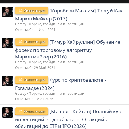
[Коробков Максим] Торгуй Как
Инвестиции
МаркетМейкер (2017)
Gatsby
Форекс, трейдинг и инвестиции
Ответы
0
11 Июн 2021
[Тимур Хайруллин] Обучение
Инвестиции
форекс по торговому алгоритму
Маркетмейкер (2016)
Gatsby
Форекс, трейдинг и инвестиции
Ответы
0
29 Май 2021
Курс по криптовалюте -
Инвестиции
Гогаладзе (2024)
Gatsby
Форекс, трейдинг и инвестиции
Ответы
0
1 Июл 2026
[Мишель Кейган] Полный курс
Инвестиции
инвестиций в одной книге. От акций и
облигаций до ETF и IPO (2026)