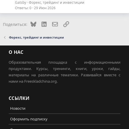
Gatsby
Форекс, трейдинг и инвестиции
Ответы
0
29 Июн 2026
Bluesky
LinkedIn
Электронная почта
Ссылка
Поделиться:
Форекс, трейдинг и инвестиции
О НАС
Образовательная площадка с информационными
продуктами. Курсы, тренинги, книги, уроки, гайды,
материалы на различные тематики. Развивайся вместе с
нами на Freeskladchina.org.
ССЫЛКИ
Новости
Оформить подписку