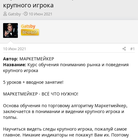
крупного игрока
А
Д
Gatsby
10 Июн 2021
в
а
т
т
Gatsby
о
а
ВЕЧНЫЙ
р
н
т
а
е
ч
10 Июн 2021
#1
м
а
ы
л
Автор:
МАРКЕТМЕЙКЕР
а
Название:
Курс обучения пониманию рынка и поведения
крупного игрока
5 уроков + вводное занятие!
МАРКЕТМЕЙКЕР - ВСЁ ЧТО НУЖНО!
Основа обучения по торговому алгоритму Маркетмейкер,
заключается в понимании и видении крупного игрока и
толпы.
Научиться видеть следы крупного игрока, пожалуй самое
главное. Никакие индикаторы не покажут Вам их. Поэтому