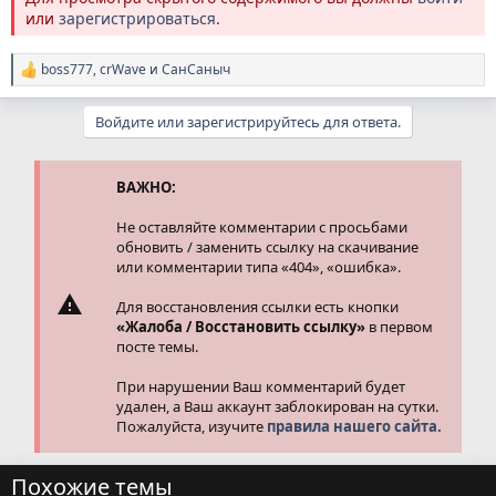
или
зарегистрироваться
.
boss777
,
crWave
и
СанСаныч
Р
е
а
Войдите или зарегистрируйтесь для ответа.
к
ц
и
и
ВАЖНО:
:
Не оставляйте комментарии с просьбами
обновить / заменить ссылку на скачивание
или комментарии типа «404», «ошибка».
Для восстановления ссылки есть кнопки
«Жалоба / Восстановить ссылку»
в первом
посте темы.
При нарушении Ваш комментарий будет
удален, а Ваш аккаунт заблокирован на сутки.
Пожалуйста, изучите
правила нашего сайта.
Похожие темы