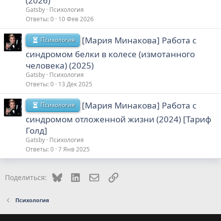
(2026)
Gatsby
Психология
Ответы
0
10 Фев 2026
[Мария Минакова] Работа с
Психология
синдромом белки в колесе (измотанного
человека) (2025)
Gatsby
Психология
Ответы
0
13 Дек 2025
[Мария Минакова] Работа с
Психология
синдромом отложенной жизни (2024) [Тариф
Голд]
Gatsby
Психология
Ответы
0
7 Янв 2025
Bluesky
LinkedIn
Электронная почта
Ссылка
Поделиться:
Психология