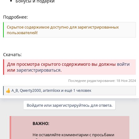
Бонусы и подарки
Подробнее:
Скрытое содержимое доступно для зарегистрированных
пользователей!
Скачать:
Для просмотра скрытого содержимого вы должны
войти
или
зарегистрироваться
.
Последнее редактирование:
18 Ноя 2024
A_B
,
Qwerty2000
,
artemloxx
и ещё 1 человек
Р
е
а
Войдите или зарегистрируйтесь для ответа.
к
ц
и
и
ВАЖНО:
:
Не оставляйте комментарии с просьбами