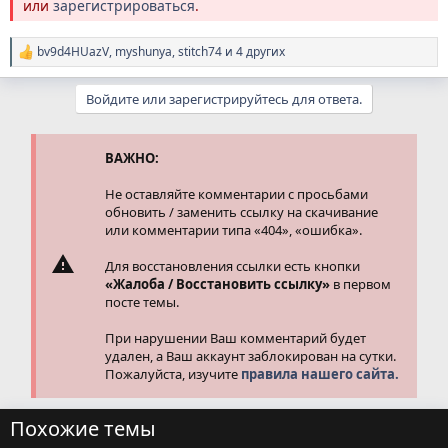
или
зарегистрироваться
.
bv9d4HUazV
,
myshunya
,
stitch74
и 4 других
Р
е
а
Войдите или зарегистрируйтесь для ответа.
к
ц
и
и
ВАЖНО:
:
Не оставляйте комментарии с просьбами
обновить / заменить ссылку на скачивание
или комментарии типа «404», «ошибка».
Для восстановления ссылки есть кнопки
«Жалоба / Восстановить ссылку»
в первом
посте темы.
При нарушении Ваш комментарий будет
удален, а Ваш аккаунт заблокирован на сутки.
Пожалуйста, изучите
правила нашего сайта.
Похожие темы