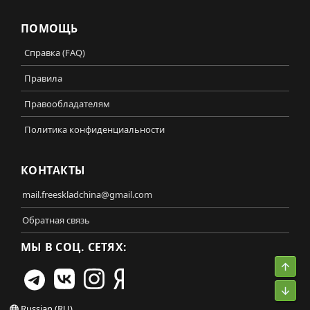
ПОМОЩЬ
Справка (FAQ)
Правила
Правообладателям
Политика конфиденциальности
КОНТАКТЫ
mail.freeskladchina@gmail.com
Обратная связь
МЫ В СОЦ. СЕТЯХ:
Свер
Сниз
Russian (RU)