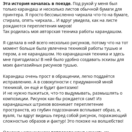
Эта история началась в поезде.
Под рукой у меня был
только карандаш и несколько листов обычной бумаги для
принтера. Я просто бессмысленно чиркала что-то на бумаге,
стирала, опять чиркала… И вдруг увидела, как на листе
рождаются переплетения миров!
Так родилась моя авторская техника работы карандашом.
Я сделала в ней всего несколько рисунков, потому что на тот
момент больше была увлечена техникой работы тушью и
пером, а не карандашом. Но карандашная техника и здесь
мне пригодилась! В ней было удобно создавать эскизы для
моих фантазийных рисунков тушью.
Карандаш очень прост в обращении, легко поддаётся
исправлению. А в совокупности с придуманной мной
техникой, он ещё и будит фантазию!
И не нужно пыжиться, что-то выдумывать, размышлять о
композиции. Рисунок как-бы рождается сам!! Из
карандашных штрихов возникает переплетение
пространств, из глубин подсознания всплывает образ, и,
вуаля, ты вдруг видишь перед собой рисунок, поражающий
сложностью образов и фактур! Это похоже на волшебство!