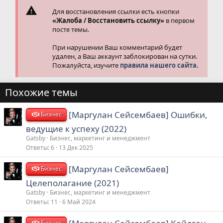
Для восстановления ссылки есть кнопки
«Жалоба / Восстановить ссылку»
в первом
посте темы.
При нарушении Ваш комментарий будет
удален, а Ваш аккаунт заблокирован на сутки.
Пожалуйста, изучите
правила нашего сайта.
Похожие темы
[Маргулан Сейсембаев] Ошибки,
Бизнес
ведущие к успеху (2022)
Gatsby
Бизнес, маркетинг и менеджмент
Ответы
6
13 Дек 2025
[Маргулан Сейсембаев]
Бизнес
Целеполагание (2021)
Gatsby
Бизнес, маркетинг и менеджмент
Ответы
11
6 Май 2024
Бизнес