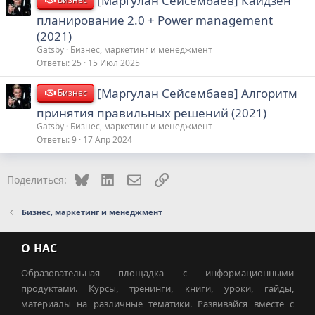
[Маргулан Сейсембаев] Кайдзен
планирование 2.0 + Power management
(2021)
Gatsby
Бизнес, маркетинг и менеджмент
Ответы
25
15 Июл 2025
[Маргулан Сейсембаев] Алгоритм
Бизнес
принятия правильных решений (2021)
Gatsby
Бизнес, маркетинг и менеджмент
Ответы
9
17 Апр 2024
Bluesky
LinkedIn
Электронная почта
Ссылка
Поделиться:
Бизнес, маркетинг и менеджмент
О НАС
Образовательная площадка с информационными
продуктами. Курсы, тренинги, книги, уроки, гайды,
материалы на различные тематики. Развивайся вместе с