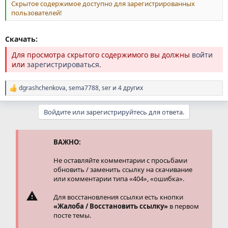
Скрытое содержимое доступно для зарегистрированных
пользователей!
Скачать:
Для просмотра скрытого содержимого вы должны
войти
или
зарегистрироваться
.
dgrashchenkova
,
sema7788
,
ser
и 4 других
Р
е
а
Войдите или зарегистрируйтесь для ответа.
к
ц
и
и
ВАЖНО:
:
Не оставляйте комментарии с просьбами
обновить / заменить ссылку на скачивание
или комментарии типа «404», «ошибка».
Для восстановления ссылки есть кнопки
«Жалоба / Восстановить ссылку»
в первом
посте темы.