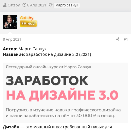
А
Д
Т
Gatsby
8 Апр 2021
марго савчук
в
а
е
т
т
г
Gatsby
о
а
и
ВЕЧНЫЙ
р
н
т
а
е
ч
8 Апр 2021
#1
м
а
ы
л
Автор:
Марго Савчук
а
Название:
Заработок на дизайне 3.0 (2021)
Дизайн
— это мощный и востребованный навык для