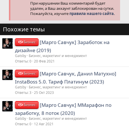
При нарушении Ваш комментарий будет
удален, а Ваш аккаунт заблокирован на сутки.
Пожалуйста, изучите
правила нашего сайта.
Похожие темы
[Марго Савчук] Заработок на
Бизнес
дизайне (2019)
Gatsby
Бизнес, маркетинг и менеджмент
Ответы
0
20 Фев 2021
[Марго Савчук, Данил Матухно]
Бизнес
InstaBoss 5.0. Тариф Платинум (2023)
Gatsby
Бизнес, маркетинг и менеджмент
Ответы
3
25 Окт 2023
[Марго Савчук] МMарафон по
Бизнес
заработку, 8 поток (2020)
Gatsby
Бизнес, маркетинг и менеджмент
Ответы
0
12 Авг 2021