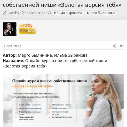
собственной ниши «Золотая версия тебя»
А
Д
Т
Gatsby
3 Ноя 2022
ильма зырянова
марго былинина
в
а
е
т
т
г
Gatsby
о
а
и
ВЕЧНЫЙ
р
н
т
а
е
ч
3 Ноя 2022
#1
м
а
ы
л
Автор:
Марго Былинина, Ильма Зырянова
а
Название:
Онлайн-курс о поиске собственной ниши
«Золотая версия тебя»