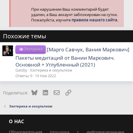
При нарушении Ваш комментарий будет
удален, а Ваш аккаунт заблокирован на сутки.
Пожалуйста, изучите
правила нашего сайта.
Похожие темы
[Марго Савчук, Вания Маркович]
Эзотерика
Пакеты медитаций от Вании Маркович.
Основной + Углубленный (2021)
Gatsby
Эзотерика и оккультизм
Ответы
0
10 Ноя 2022
Bluesky
LinkedIn
Электронная почта
Ссылка
Поделиться:
Эзотерика и оккультизм
О НАС
Образовательная площадка с информационными