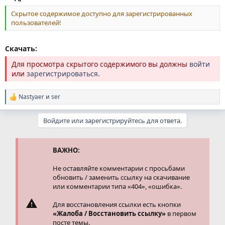
Скрытое содержимое доступно для зарегистрированных
пользователей!
Скачать:
Для просмотра скрытого содержимого вы должны
войти
или
зарегистрироваться
.
Nastyaer
и
ser
Р
е
а
Войдите или зарегистрируйтесь для ответа.
к
ц
и
и
ВАЖНО:
:
Не оставляйте комментарии с просьбами
обновить / заменить ссылку на скачивание
или комментарии типа «404», «ошибка».
Для восстановления ссылки есть кнопки
«Жалоба / Восстановить ссылку»
в первом
посте темы.