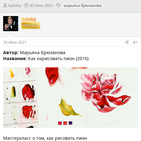
А
Д
Т
Gatsby
30 Июн 2021
марьяна брюханова
в
а
е
т
т
г
Gatsby
о
а
и
ВЕЧНЫЙ
р
н
т
а
е
ч
30 Июн 2021
#1
м
а
ы
л
Автор:
Марьяна Брюханова
а
Название:
Как нарисовать пион (2016)
Мастеркласс о том, как рисовать пион