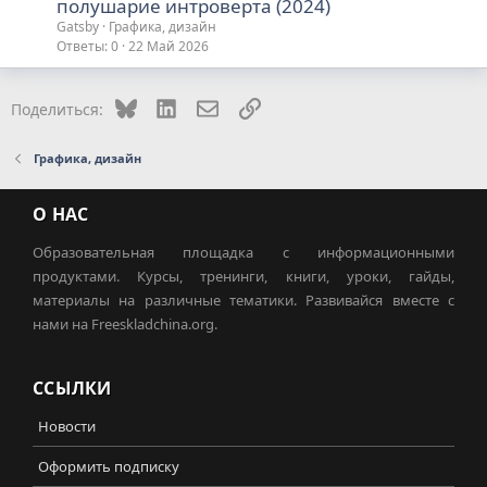
полушарие интроверта (2024)
Gatsby
Графика, дизайн
Ответы
0
22 Май 2026
Bluesky
LinkedIn
Электронная почта
Ссылка
Поделиться:
Графика, дизайн
О НАС
Образовательная площадка с информационными
продуктами. Курсы, тренинги, книги, уроки, гайды,
материалы на различные тематики. Развивайся вместе с
нами на Freeskladchina.org.
ССЫЛКИ
Новости
Оформить подписку