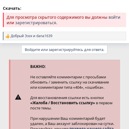
Скачать:
Для просмотра скрытого содержимого вы должны
войти
или
зарегистрироваться
.
Добрый Эээх
и
dana1639
Р
е
а
Войдите или зарегистрируйтесь для ответа.
к
ц
и
и
ВАЖНО:
:
Не оставляйте комментарии с просьбами
обновить / заменить ссылку на скачивание
или комментарии типа «404», «ошибка».
Для восстановления ссылки есть кнопки
«Жалоба / Восстановить ссылку»
в первом
посте темы.
При нарушении Ваш комментарий будет
удален, а Ваш аккаунт заблокирован на сутки.
Пожалуйста, изучите
правила нашего сайта.