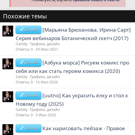
Похожие темы
[Марьяна Брюханова, Ирина Сарт]
Дизайн
Серия вебинаров Ботанический скетч (2017)
Gatsby
Графика, дизайн
Ответы
0
29 Июн 2021
[Азбука морса] Рисуем комикс про
Дизайн
себя или как стать героем комикса (2020)
Gatsby
Графика, дизайн
Ответы
0
16 Июл 2026
[uutno] Как украсить ёлку и стол к
Дизайн
Новому году (2025)
Gatsby
Графика, дизайн
Ответы
0
3 Июн 2026
Как нарисовать пейзаж - Правое
Дизайн