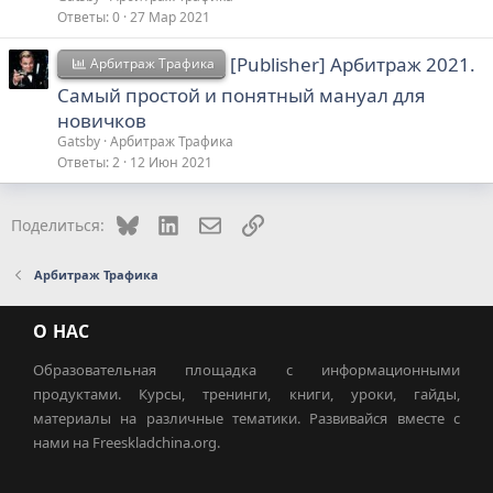
Ответы
0
27 Мар 2021
[Publisher] Арбитраж 2021.
Арбитраж Трафика
Самый простой и понятный мануал для
новичков
Gatsby
Арбитраж Трафика
Ответы
2
12 Июн 2021
Bluesky
LinkedIn
Электронная почта
Ссылка
Поделиться:
Арбитраж Трафика
О НАС
Образовательная площадка с информационными
продуктами. Курсы, тренинги, книги, уроки, гайды,
материалы на различные тематики. Развивайся вместе с
нами на Freeskladchina.org.