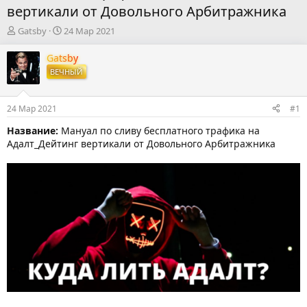
вертикали от Довольного Арбитражника
А
Д
Gatsby
24 Мар 2021
в
а
т
т
Gatsby
о
а
ВЕЧНЫЙ
р
н
т
а
е
ч
24 Мар 2021
#1
м
а
ы
л
Название:
Мануал по сливу бесплатного трафика на
а
Адалт_Дейтинг вертикали от Довольного Арбитражника