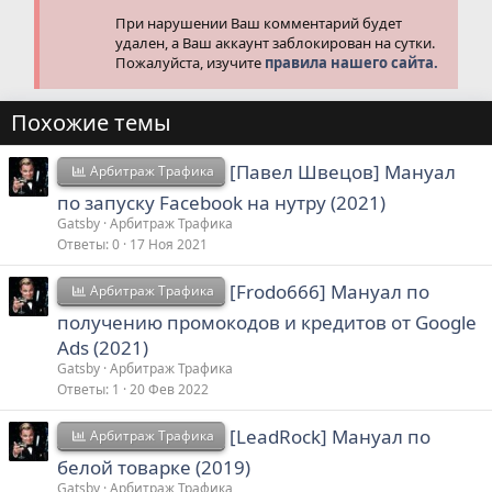
При нарушении Ваш комментарий будет
удален, а Ваш аккаунт заблокирован на сутки.
Пожалуйста, изучите
правила нашего сайта.
Похожие темы
[Павел Швецов] Мануал
Арбитраж Трафика
по запуску Facebook на нутру (2021)
Gatsby
Арбитраж Трафика
Ответы
0
17 Ноя 2021
[Frodo666] Мануал по
Арбитраж Трафика
получению промокодов и кредитов от Google
Ads (2021)
Gatsby
Арбитраж Трафика
Ответы
1
20 Фев 2022
[LeadRock] Мануал по
Арбитраж Трафика
белой товарке (2019)
Gatsby
Арбитраж Трафика