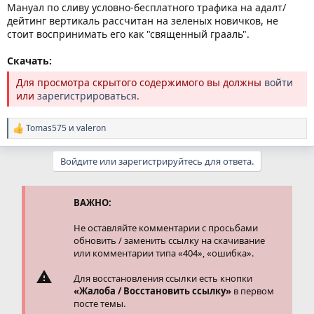
Мануал по сливу условно-бесплатного трафика на адалт/
дейтинг вертикаль рассчитан на зеленых новичков, не
стоит воспринимать его как "священный грааль".
Скачать:
Для просмотра скрытого содержимого вы должны
войти
или
зарегистрироваться
.
Tomas575
и
valeron
Р
е
а
Войдите или зарегистрируйтесь для ответа.
к
ц
и
и
ВАЖНО:
:
Не оставляйте комментарии с просьбами
обновить / заменить ссылку на скачивание
или комментарии типа «404», «ошибка».
Для восстановления ссылки есть кнопки
«Жалоба / Восстановить ссылку»
в первом
посте темы.