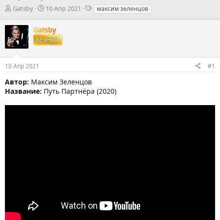
А
Д
Т
Gatsby
10 Апр 2021
максим зеленцов
в
а
е
т
т
г
Gatsby
о
а
и
ВЕЧНЫЙ
р
н
т
а
е
ч
10 Апр 2021
#1
м
а
ы
л
Автор:
Максим Зеленцов
а
Название:
Путь Партнёра (2020)