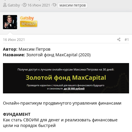
А
Д
Т
Gatsby
16 Июн 2021
максим петров
в
а
е
т
т
г
Gatsby
о
а
и
ВЕЧНЫЙ
р
н
т
а
е
ч
16 Июн 2021
#1
м
а
ы
л
Автор:
Максим Петров
а
Название:
Золотой фонд MaxCapital (2020)
Онлайн-практикум продвинутого управления финансами
ФУНДАМЕНТ
Как стать СВОИМ для денег и реализовать финансовые
цели на порядок быстрей