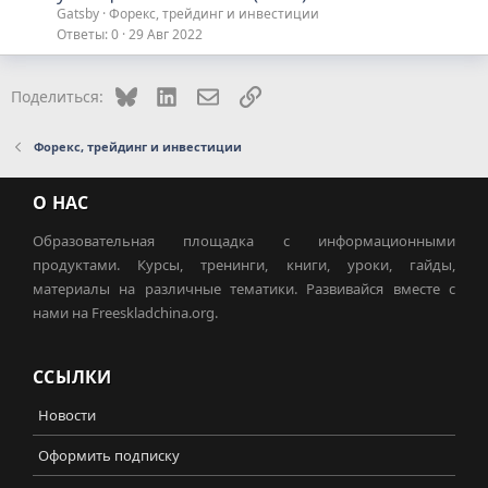
Gatsby
Форекс, трейдинг и инвестиции
Ответы
0
29 Авг 2022
Bluesky
LinkedIn
Электронная почта
Ссылка
Поделиться:
Форекс, трейдинг и инвестиции
О НАС
Образовательная площадка с информационными
продуктами. Курсы, тренинги, книги, уроки, гайды,
материалы на различные тематики. Развивайся вместе с
нами на Freeskladchina.org.
ССЫЛКИ
Новости
Оформить подписку