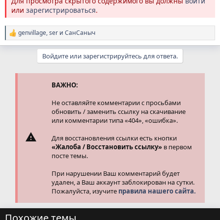
Для просмотра скрытого содержимого вы должны
войти
или
зарегистрироваться
.
genvillage
,
ser
и
СанСаныч
Р
е
а
Войдите или зарегистрируйтесь для ответа.
к
ц
и
и
ВАЖНО:
:
Не оставляйте комментарии с просьбами
обновить / заменить ссылку на скачивание
или комментарии типа «404», «ошибка».
Для восстановления ссылки есть кнопки
«Жалоба / Восстановить ссылку»
в первом
посте темы.
При нарушении Ваш комментарий будет
удален, а Ваш аккаунт заблокирован на сутки.
Пожалуйста, изучите
правила нашего сайта.
Похожие темы