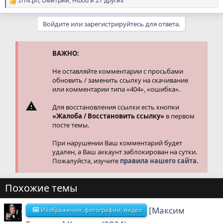
zrnv.ph
,
Dмитрий
,
Hibou
и 27 других
Р
е
а
Войдите или зарегистрируйтесь для ответа.
к
ц
и
и
ВАЖНО:
:
Не оставляйте комментарии с просьбами
обновить / заменить ссылку на скачивание
или комментарии типа «404», «ошибка».
Для восстановления ссылки есть кнопки
«Жалоба / Восстановить ссылку»
в первом
посте темы.
При нарушении Ваш комментарий будет
удален, а Ваш аккаунт заблокирован на сутки.
Пожалуйста, изучите
правила нашего сайта.
Похожие темы
[Максим
Изображения, фотографии, видео