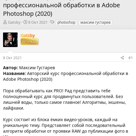
профессиональной обработки в Adobe
Photoshop (2020)
А
Д
Т
Gatsby
8 Окт 2021
photoshop
максим густарев
в
а
е
т
т
г
Gatsby
о
а
и
ВЕЧНЫЙ
р
н
т
а
е
ч
8 Окт 2021
#1
м
а
ы
л
Автор:
Максим Густарев
а
Название:
Авторский курс профессиональной обработки в
Adobe Photoshop (2020)
Пора обрабатывать как PRO! Рад представить тебе
полноценный курс для продвинутых пользователей. Без
лишней воды, только самое главное! Алгоритмы, экшены,
лайфхаки.
Курс состоит из блока ёмких видео-уроков, каждый на
уникальную тему. Представляет собой последовательный
алгоритм обработки от проявки RAW до публикации фото в