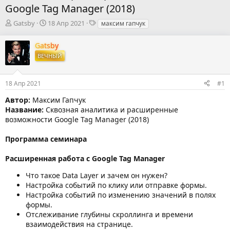
Google Tag Manager (2018)
А
Д
Т
Gatsby
18 Апр 2021
максим гапчук
в
а
е
т
т
г
Gatsby
о
а
и
ВЕЧНЫЙ
р
н
т
а
е
ч
18 Апр 2021
#1
м
а
ы
л
Автор:
Максим Гапчук
а
Название:
Сквозная аналитика и расширенные
возможности Google Tag Manager (2018)
Программа семинара
Расширенная работа с Google Tag Manager
Что такое Data Layer и зачем он нужен?
Настройка событий по клику или отправке формы.
Настройка событий по изменению значений в полях
формы.
Отслеживание глубины скроллинга и времени
взаимодействия на странице.