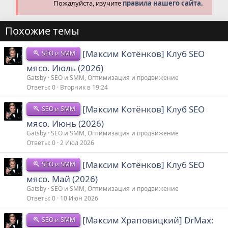
Пожалуйста, изучите
правила нашего сайта.
Похожие темы
[Максим Котёнков] Клуб SEO
SEO и SMM
мясо. Июль (2026)
Gatsby
SEO и SMM, Оптимизация и продвижение
Ответы
0
Вторник в 19:24
[Максим Котёнков] Клуб SEO
SEO и SMM
мясо. Июнь (2026)
Gatsby
SEO и SMM, Оптимизация и продвижение
Ответы
0
2 Июл 2026
[Максим Котёнков] Клуб SEO
SEO и SMM
мясо. Май (2026)
Gatsby
SEO и SMM, Оптимизация и продвижение
Ответы
0
10 Июн 2026
[Максим Храповицкий] DrMax:
SEO и SMM