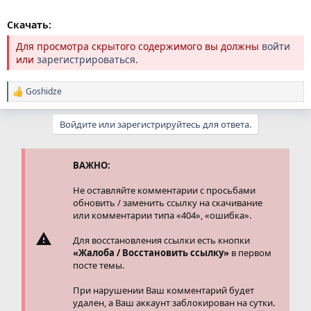
Скачать:
Для просмотра скрытого содержимого вы должны
войти
или
зарегистрироваться
.
Goshidze
Р
е
а
Войдите или зарегистрируйтесь для ответа.
к
ц
и
и
ВАЖНО:
:
Не оставляйте комментарии с просьбами
обновить / заменить ссылку на скачивание
или комментарии типа «404», «ошибка».
Для восстановления ссылки есть кнопки
«Жалоба / Восстановить ссылку»
в первом
посте темы.
При нарушении Ваш комментарий будет
удален, а Ваш аккаунт заблокирован на сутки.