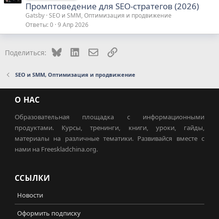
Промптоведение для SEO-стратегов (2026)
Gatsby
SEO и SMM, Оптимизация и продвижение
Ответы
0
9 Апр 2026
Bluesky
LinkedIn
Электронная почта
Ссылка
Поделиться:
SEO и SMM, Оптимизация и продвижение
О НАС
Образовательная площадка с информационными
продуктами. Курсы, тренинги, книги, уроки, гайды,
материалы на различные тематики. Развивайся вместе с
нами на Freeskladchina.org.
ССЫЛКИ
Новости
Оформить подписку