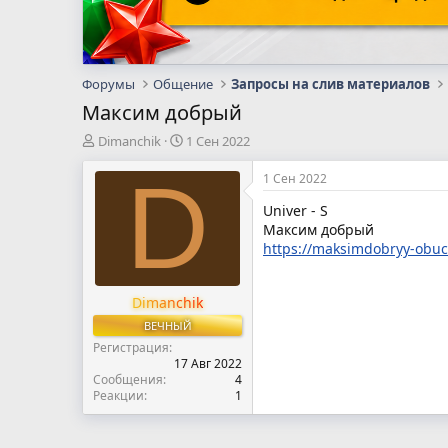
Форумы
Общение
Запросы на слив материалов
Максим добрый
А
Д
Dimanchik
1 Сен 2022
в
а
D
т
т
1 Сен 2022
о
а
Univer - S
р
н
Максим добрый
т
а
е
ч
https://maksimdobryy-obuc
м
а
ы
л
Dimanchik
а
ВЕЧНЫЙ
Регистрация
17 Авг 2022
Сообщения
4
Реакции
1