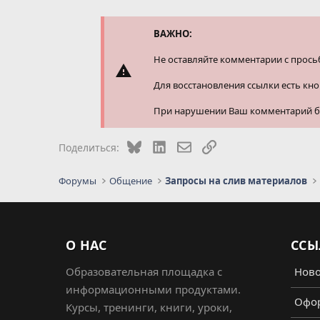
ВАЖНО:
Не оставляйте комментарии с прось
Для восстановления ссылки есть кн
При нарушении Ваш комментарий буд
Bluesky
LinkedIn
Электронная почта
Ссылка
Поделиться:
Форумы
Общение
Запросы на слив материалов
О НАС
ССЫ
Образовательная площадка с
Ново
информационными продуктами.
Офор
Курсы, тренинги, книги, уроки,