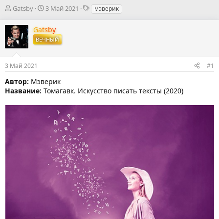
А
Д
Т
Gatsby
3 Май 2021
мэверик
в
а
е
т
т
г
Gatsby
о
а
и
ВЕЧНЫЙ
р
н
т
а
е
ч
3 Май 2021
#1
м
а
ы
л
Автор:
Мэверик
а
Название:
Томагавк. Искусство писать тексты (2020)