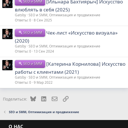
[Ильнара Бахтиярыч] Искусство
SEO и SMM
влюблять в себя (2025)
Gatsby
SEO и SMM, Оптимизация и продвижение
Ответы
0
8 Сен 2025
Чек-лист «Искусство визуала»
SEO и SMM
(2020)
Gatsby
SEO и SMM, Оптимизация и продвижение
Ответы
0
13 Сен 2024
[Катерина Корнилова] Искусство
SEO и SMM
работы с клиентами (2021)
Gatsby
SEO и SMM, Оптимизация и продвижение
Ответы
0
9 Мар 2022
Bluesky
LinkedIn
Электронная почта
Ссылка
Поделиться:
SEO и SMM, Оптимизация и продвижение
О НАС