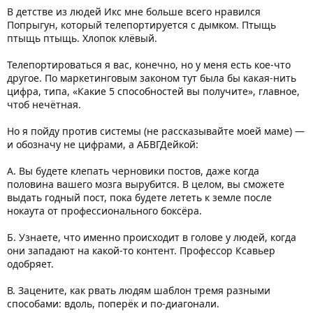
В детстве из людей Икс мне больше всего нравился
Попрыгун, который телепортируется с дымком. Птыщь
птыщь птыщь. Хлопок клёвый.
Телепортироваться я вас, конечно, но у меня есть кое-что
другое. По маркетинговым законом тут была бы какая-нить
цифра, типа, «Какие 5 способностей вы получите», главное,
чтоб нечётная.
Но я пойду против системы (не рассказывайте моей маме) —
и обозначу не цифрами, а АБВГДейкой:
А. Вы будете клепать черновики постов, даже когда
половина вашего мозга вырубится. В целом, вы сможете
выдать годный пост, пока будете лететь к земле после
нокаута от профессионального боксёра.
Б. Узнаете, что именно происходит в голове у людей, когда
они западают на какой-то контент. Профессор Ксавьер
одобряет.
В. Зацените, как рвать людям шаблон тремя разными
способами: вдоль, поперёк и по-диагонали.