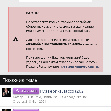
ц
и
и
ВАЖНО:
:
Не оставляйте комментарии с просьбами
обновить / заменить ссылку на скачивание
или комментарии типа «404», «ошибка».
Для восстановления ссылки есть кнопки
«Жалоба / Восстановить ссылку»
в первом
посте темы.
При нарушении Ваш комментарий будет
удален, а Ваш аккаунт заблокирован на сутки.
Пожалуйста, изучите
правила нашего сайта.
Похожие темы
[Мэверик] Лассо (2021)
SEO и SMM
Gatsby
SEO и SMM, Оптимизация и продвижение
Ответы
2
8 Июн 2021