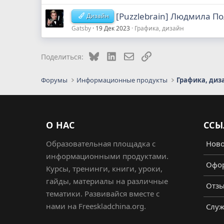
[Puzzlebrain] Людмила П
Дизайн
Gatsby
19 Дек 2023
Графика, дизайн
Bluesky
LinkedIn
Электронная почта
Ссылка
Поделиться:
Форумы
Информационные продукты
Графика, диз
О НАС
ССЫ
Образовательная площадка с
Ново
информационными продуктами.
Офор
Курсы, тренинги, книги, уроки,
гайды, материалы на различные
Отз
тематики. Развивайся вместе с
нами на Freeskladchina.org.
Служ