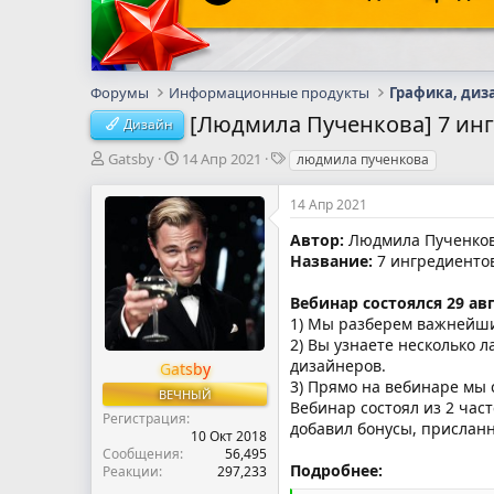
Форумы
Информационные продукты
Графика, диз
[Людмила Пученкова] 7 инг
Дизайн
А
Д
Т
Gatsby
14 Апр 2021
людмила пученкова
в
а
е
т
т
г
14 Апр 2021
о
а
и
р
н
Автор:
Людмила Пученко
т
а
Название:
7 ингредиентов
е
ч
м
а
Вебинар состоялся 29 авг
ы
л
1) Мы разберем важнейшие
а
2) Вы узнаете несколько 
дизайнеров.
Gatsby
3) Прямо на вебинаре мы
ВЕЧНЫЙ
Вебинар состоял из 2 част
Регистрация
добавил бонусы, прислан
10 Окт 2018
Сообщения
56,495
Подробнее:
Реакции
297,233