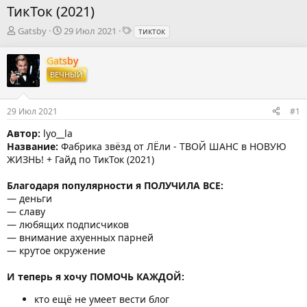
ТикТок (2021)
А
Д
Т
Gatsby
29 Июл 2021
тикток
в
а
е
т
т
г
Gatsby
о
а
и
ВЕЧНЫЙ
р
н
т
а
е
ч
29 Июл 2021
#1
м
а
ы
л
Автор:
lyo__la
а
Название:
Фабрика звёзд от ЛЁли - ТВОЙ ШАНС в НОВУЮ
ЖИЗНЬ! + Гайд по ТикТок (2021)
Благодаря популярности я ПОЛУЧИЛА ВСЕ:
— деньги
— славу
— любящих подписчиков
— внимание ахуенных парней
— крутое окружение
И теперь я хочу ПОМОЧЬ КАЖДОЙ:
кто ещё не умеет вести блог