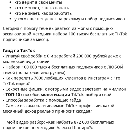
кто верит в свои мечты
кто не знает, с чего начать
кто не знает, как заработать
у кого ещё нет денег на рекламу и набор подписчиков
Сегодня я помогу тебе вырваться из жопы с помощью
эксклюзивной методики набора 100 тысяч бесплатных TikTok
подписчиков за месяц.
Гайд по ТикТок
-
Упакуй своё хобби с 0 и заработай 200 000 рублей даже с
маленькой аудиторией
-
Набери 100 000 тысяч бесплатных подписчиков с ЛЮБОЙ
темой (пошаговая инструкция)
-
Как перелить 7000 любящих клиентов в Инстаграм с 1го
TikTok видео?
-
Секретные фишки, с которыми видео залетают на миллион
- ТОП-10
способов
монетизации
TikTok: выбери свой
-
Способы заработка с помощью гайда
-
Самые высокооплачиваемые TikTok профессии: какой
месячный доход реально приносит каждая?
+ Мой видео-разбор: «Как набрать 872 000 бесплатных
подписчиков по методике Алексы Шапиро?»