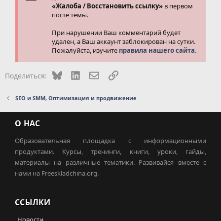
«Жалоба / Восстановить ссылку»
в первом
посте темы.
При нарушении Ваш комментарий будет
удален, а Ваш аккаунт заблокирован на сутки.
Пожалуйста, изучите
правила нашего сайта.
Bluesky
LinkedIn
Электронная почта
Ссылка
Поделиться:
SEO и SMM, Оптимизация и продвижение
О НАС
Образовательная площадка с информационными
продуктами. Курсы, тренинги, книги, уроки, гайды,
материалы на различные тематики. Развивайся вместе с
нами на Freeskladchina.org.
ССЫЛКИ
Новости