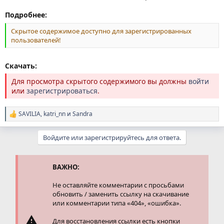
Подробнее:
Скрытое содержимое доступно для зарегистрированных
пользователей!
Скачать:
Для просмотра скрытого содержимого вы должны
войти
или
зарегистрироваться
.
SAVILIA
,
katri_nn
и
Sandra
Р
е
а
Войдите или зарегистрируйтесь для ответа.
к
ц
и
и
ВАЖНО:
:
Не оставляйте комментарии с просьбами
обновить / заменить ссылку на скачивание
или комментарии типа «404», «ошибка».
Для восстановления ссылки есть кнопки