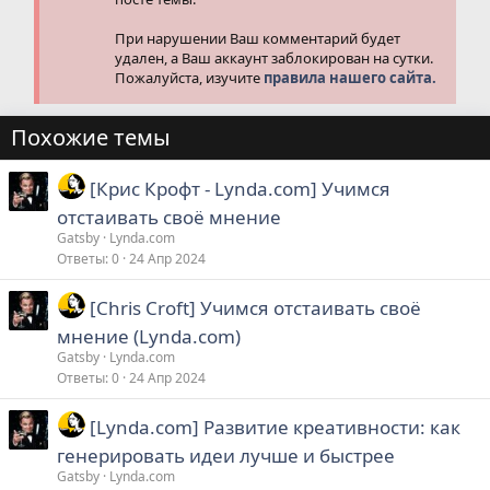
При нарушении Ваш комментарий будет
удален, а Ваш аккаунт заблокирован на сутки.
Пожалуйста, изучите
правила нашего сайта.
Похожие темы
[Крис Крофт - Lynda.com] Учимся
отстаивать своё мнение
Gatsby
Lynda.com
Ответы
0
24 Апр 2024
[Chris Croft] Учимся отстаивать своё
мнение (Lynda.com)
Gatsby
Lynda.com
Ответы
0
24 Апр 2024
[Lynda.com] Развитие креативности: как
генерировать идеи лучше и быстрее
Gatsby
Lynda.com