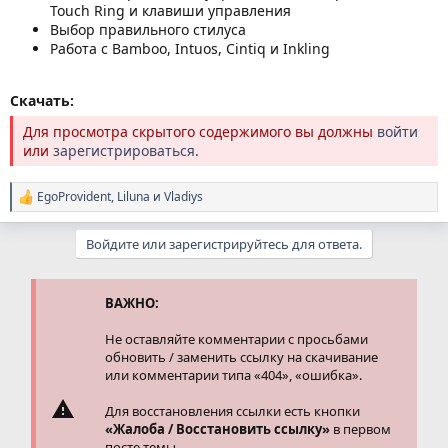
Touch Ring и клавиши управления
Выбор правильного стилуса
Работа с Bamboo, Intuos, Cintiq и Inkling
Скачать:
Для просмотра скрытого содержимого вы должны
войти
или
зарегистрироваться
.
EgoProvident
,
Liluna
и
Vladiys
Р
е
а
Войдите или зарегистрируйтесь для ответа.
к
ц
и
и
ВАЖНО:
:
Не оставляйте комментарии с просьбами
обновить / заменить ссылку на скачивание
или комментарии типа «404», «ошибка».
Для восстановления ссылки есть кнопки
«Жалоба / Восстановить ссылку»
в первом
посте темы.