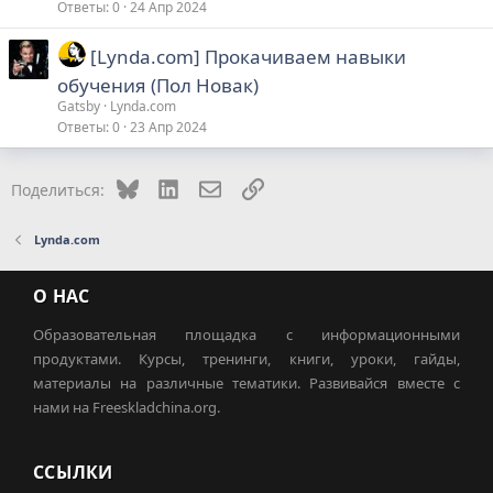
Ответы
0
24 Апр 2024
[Lynda.com] Прокачиваем навыки
обучения (Пол Новак)
Gatsby
Lynda.com
Ответы
0
23 Апр 2024
Bluesky
LinkedIn
Электронная почта
Ссылка
Поделиться:
Lynda.com
О НАС
Образовательная площадка с информационными
продуктами. Курсы, тренинги, книги, уроки, гайды,
материалы на различные тематики. Развивайся вместе с
нами на Freeskladchina.org.
ССЫЛКИ