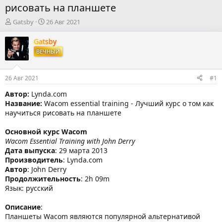
рисовать на планшете
А
Д
Gatsby
26 Авг 2021
в
а
т
т
Gatsby
о
а
ВЕЧНЫЙ
р
н
т
а
е
ч
26 Авг 2021
#1
м
а
ы
л
Автор:
Lynda.com
а
Название:
Wacom essential training - Лучший курс о том как
научиться рисовать на планшете
Основной курс Wacom
Wacom Essential Training with John Derry
Дата выпуска
: 29 марта 2013
Производитель
: Lynda.com
Автор
: John Derry
Продолжительность
: 2h 09m
Язык: русский
Описание
:
Планшеты Wacom являются популярной альтернативой