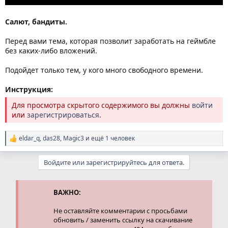
Салют, бандиты.
Перед вами тема, которая позволит заработать на геймбле
без каких-либо вложений.
Подойдет только тем, у кого много свободного времени.
Инструкция:
Для просмотра скрытого содержимого вы должны
войти
или
зарегистрироваться
.
eldar_q
,
das28
,
Magic3
и ещё 1 человек
Р
е
а
Войдите или зарегистрируйтесь для ответа.
к
ц
и
и
ВАЖНО:
:
Не оставляйте комментарии с просьбами
обновить / заменить ссылку на скачивание