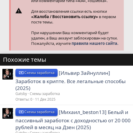
или комментарии типа «404», «ошибка».
Для восстановления ссылки есть кнопки
«Жалоба / Восстановить ссылку»
в первом
посте темы.
При нарушении Ваш комментарий будет
удален, а Ваш аккаунт заблокирован на сутки.
Пожалуйста, изучите
правила нашего сайта.
Похожие темы
[Ильвир Зайнуллин]
Схемы заработка
Заработок в крипте. Все легальные способы
(2025)
Gatsby
Схемы заработка
Ответы
0
11 Дек 2025
[Михаил_beston13] Белый и
Схемы заработка
пассивный заработок с доходностью от 20 000
рублей в месяц на Дзен (2025)
Gatsby
Схемы заработка