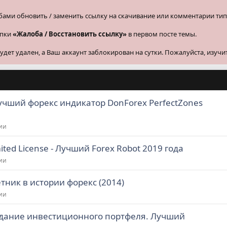
бами обновить / заменить ссылку на скачивание или комментарии тип
опки
«Жалоба / Восстановить ссылку»
в первом посте темы.
ет удален, а Ваш аккаунт заблокирован на сутки. Пожалуйста, изучи
Лучший форекс индикатор DonForex PerfectZones
ии
mited License - Лучший Forex Robot 2019 года
ии
тник в истории форекс (2014)
ии
здание инвестиционного портфеля. Лучший