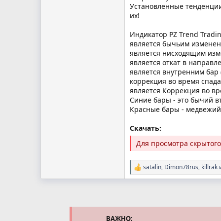
Установленные тенденции
их!
Индикатор PZ Trend Tradi
является бычьим изменен
является нисходящим из
является откат в направл
является внутренним бар
коррекция во время спада
является Коррекция во в
Синие бары - это бычий 
Красные бары - медвежий
Скачать:
Для просмотра скрытог
satalin
,
Dimon78rus
,
killrak
и
Р
е
а
к
ц
и
и
ВАЖНО: