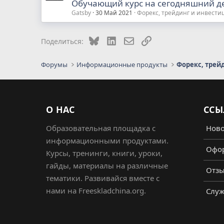
Обучающий курс на сегодняшний д
Gatsby
30 Май 2021
Форекс, трейдинг и инвести
Bluesky
LinkedIn
Электронная почта
Ссылка
Поделиться:
Форумы
Информационные продукты
Форекс, трей
О НАС
ССЫ
Образовательная площадка с
Ново
информационными продуктами.
Офор
Курсы, тренинги, книги, уроки,
гайды, материалы на различные
Отз
тематики. Развивайся вместе с
нами на Freeskladchina.org.
Служ