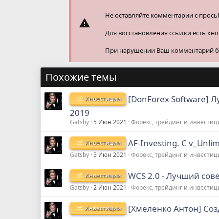
:
Не оставляйте комментарии с прось
Для восстановления ссылки есть кн
При нарушении Ваш комментарий буд
Похожие темы
[DonForex Software] 
Инвестиции
2019
Gatsby
5 Июн 2021
Форекс, трейдинг и инвестиц
AF-Investing. C v_Unli
Инвестиции
Gatsby
5 Июн 2021
Форекс, трейдинг и инвестиц
WCS 2.0 - Лучший сове
Инвестиции
Gatsby
2 Июн 2021
Форекс, трейдинг и инвестиц
[Хмеленко Антон] Со
Инвестиции