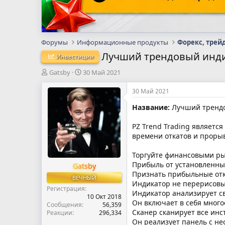
Форумы
Информационные продукты
Форекс, трей
Лучший трендовый индик
Инвестиции
А
Д
Gatsby
30 Май 2021
в
а
т
т
30 Май 2021
о
а
Название:
Лучший трендов
р
н
т
а
е
ч
PZ Trend Trading являетс
м
а
времени откатов и прорыв
ы
л
а
Торгуйте финансовыми ры
Прибыль от установленны
Gatsby
Признать прибыльные отк
ВЕЧНЫЙ
Индикатор не перерисовы
Регистрация
Индикатор анализирует с
10 Окт 2018
Он включает в себя мног
Сообщения
56,359
Сканер сканирует все инс
Реакции
296,334
Он реализует панель с н