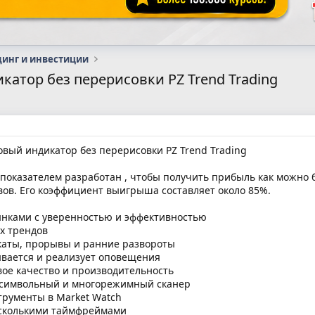
динг и инвестиции
атор без перерисовки PZ Trend Trading
ый индикатор без перерисовки PZ Trend Trading
я показателем разработан , чтобы получить прибыль как можно
ов. Его коэффициент выигрыша составляет около 85%.
нками с уверенностью и эффективностью
х трендов
аты, прорывы и ранние развороты
вается и реализует оповещения
вое качество и производительность
осимвольный и многорежимный сканер
трументы в Market Watch
есколькими таймфреймами