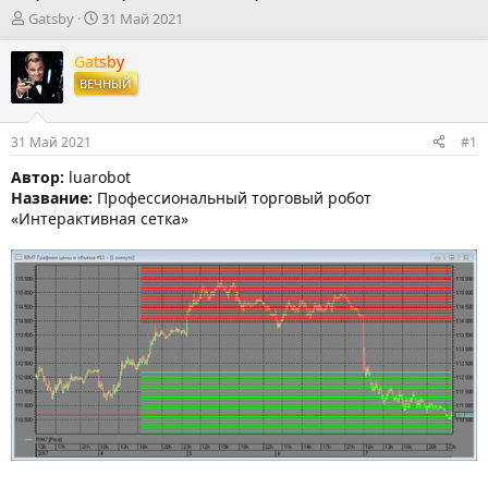
А
Д
Gatsby
31 Май 2021
в
а
т
т
Gatsby
о
а
ВЕЧНЫЙ
р
н
т
а
е
ч
31 Май 2021
#1
м
а
ы
л
Автор:
luarobot
а
Название:
Профессиональный торговый робот
«Интерактивная сетка»