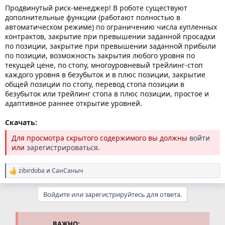
Продвинутый риск-менеджер! В роботе существуют
дополнительные функции (работают полностью в
автоматическом режиме) по ограничению числа купленных
контрактов, закрытие при превышении заданной просадки
по позиции, закрытие при превышении заданной прибыли
по позиции, возможность закрытия любого уровня по
текущей цене, по стопу, многоуровневый трейлинг-стоп
каждого уровня в безубыток и в плюс позиции, закрытие
общей позиции по стопу, перевод стопа позиции в
безубыток или трейлинг стопа в плюс позиции, простое и
адаптивное раннее открытие уровней.
Скачать:
Для просмотра скрытого содержимого вы должны
войти
или
зарегистрироваться
.
zibirdoba
и
СанСаныч
Р
е
а
Войдите или зарегистрируйтесь для ответа.
к
ц
и
и
ВАЖНО: