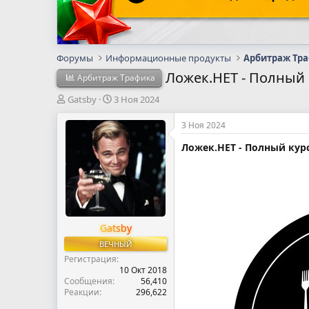
Форумы
Информационные продукты
Арбитраж Тр
Ложек.НЕТ - Полный 
Арбитраж Трафика
А
Д
Gatsby
3 Ноя 2024
в
а
т
т
3 Ноя 2024
о
а
Ложек.НЕТ - Полный кур
р
н
т
а
е
ч
м
а
ы
л
а
Gatsby
ВЕЧНЫЙ
Регистрация
10 Окт 2018
Сообщения
56,410
Реакции
296,622