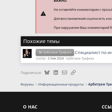
ВАЖНО:
Не оставляйте комментарии с прось
Для восстановления ссылки есть кн
При нарушении Ваш комментарий буд
Похожие темы
Специалист по ин
Арбитраж Трафика
Gatsby
2 Ноя 2024
Арбитраж Трафика
Bluesky
LinkedIn
Электронная почта
Ссылка
Поделиться:
Форумы
Информационные продукты
Арбитраж Тр
О НАС
ССЫ