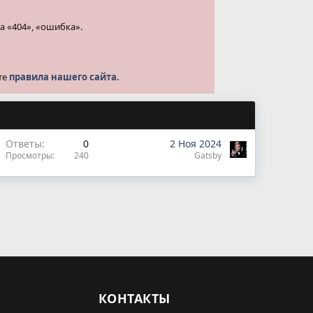
а «404», «ошибка».
те
правила нашего сайта.
Ответы
0
2 Ноя 2024
Просмотры
240
Gatsby
КОНТАКТЫ