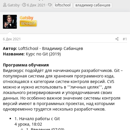
А
Д
Т
Gatsby
6 Дек 2021
loftschool
владимир сабанцев
в
а
е
т
т
г
Gatsby
о
а
и
ВЕЧНЫЙ
р
н
т
а
е
ч
6 Дек 2021
#1
м
а
ы
л
Автор:
LoftSchool - Владимир Сабанцев
а
Название:
Курс по Git (2019)
Программа обучения
Видеокурс подойдёт для начинающих разработчиков. Git –
популярная система для хранения программного кода,
относящаяся к категории систем контроля версий. CVS
можно и нужно использовать в ""личных целях"", для
локального резервирования и упорядочивания своих
данных. Но особенно важное значение системы контроля
версий имеют в программных проектах, над которыми
одновременно трудятся несколько разработчиков.
1. Начало работы с Git
4 урока, 18:02
1. Введение (07:03)