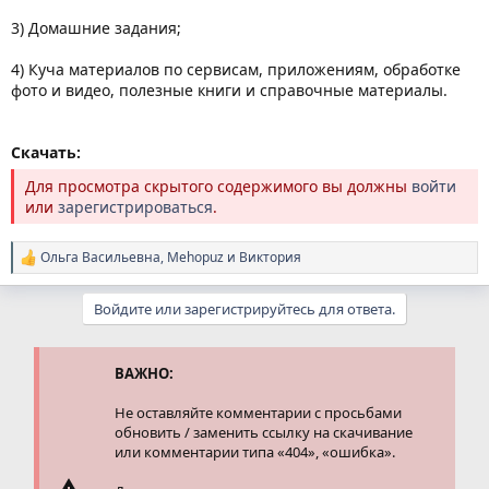
3) Домашние задания;
4) Куча материалов по сервисам, приложениям, обработке
фото и видео, полезные книги и справочные материалы.
Скачать:
Для просмотра скрытого содержимого вы должны
войти
или
зарегистрироваться
.
Ольга Васильевна
,
Mehopuz
и
Виктория
Р
е
а
Войдите или зарегистрируйтесь для ответа.
к
ц
и
и
ВАЖНО:
:
Не оставляйте комментарии с просьбами
обновить / заменить ссылку на скачивание
или комментарии типа «404», «ошибка».