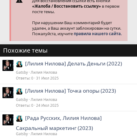
Для восстановления ссылки есть кнопки
«Жалоба / Восстановить ссылку»
в первом
посте темы.
При нарушении Ваш комментарий будет
удален, а Ваш аккаунт заблокирован на сутки.
Пожалуйста, изучите
правила нашего сайта.
Похожие темы
[Лилия Нилова] Делать Деньги (2022)
Gatsby
Лилия Нилова
Ответы
0
31 Июл 2025
[Лилия Нилова] Точка опоры (2023)
Gatsby
Лилия Нилова
Ответы
0
24 Июл 2025
[Рада Русских, Лилия Нилова]
Сакральный маркетинг (2023)
Gatsby
Лилия Нилова