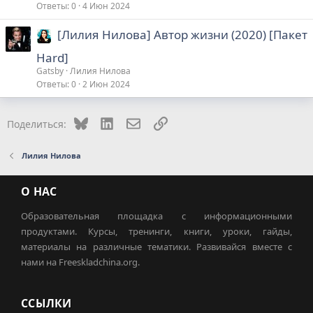
Ответы
0
4 Июн 2024
[Лилия Нилова] Автор жизни (2020) [Пакет
Hard]
Gatsby
Лилия Нилова
Ответы
0
2 Июн 2024
Bluesky
LinkedIn
Электронная почта
Ссылка
Поделиться:
Лилия Нилова
О НАС
Образовательная площадка с информационными
продуктами. Курсы, тренинги, книги, уроки, гайды,
материалы на различные тематики. Развивайся вместе с
нами на Freeskladchina.org.
ССЫЛКИ