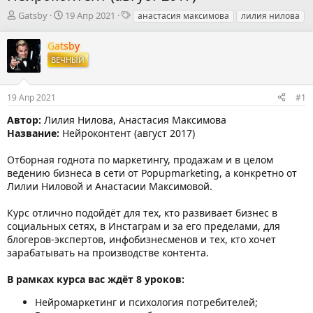
А
Д
Т
Gatsby
19 Апр 2021
анастасия максимова
лилия нилова
в
а
е
т
т
г
Gatsby
о
а
и
ВЕЧНЫЙ
р
н
т
а
е
ч
19 Апр 2021
#1
м
а
ы
л
Автор:
Лилия Нилова, Анастасия Максимова
а
Название:
Нейроконтент (август 2017)
Отборная годнота по маркетингу, продажам и в целом
ведению бизнеса в сети от Popupmarketing, а конкретно от
Лилии Ниловой и Анастасии Максимовой.
Курс отлично подойдёт для тех, кто развивает бизнес в
социальных сетях, в Инстаграм и за его пределами, для
блогеров-экспертов, инфобизнесменов и тех, кто хочет
зарабатывать на производстве контента.
В рамках курса вас ждёт 8 уроков:
Нейромаркетинг и психология потребителей;