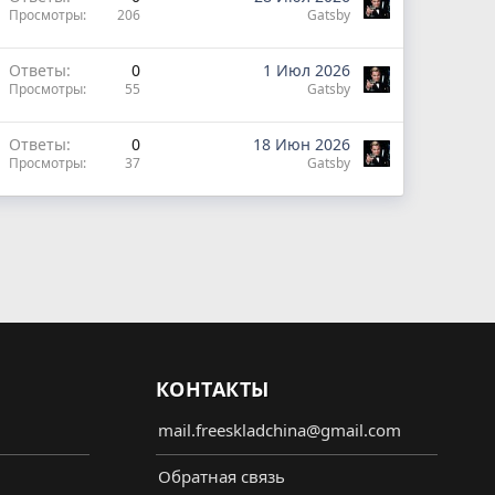
Просмотры
206
Gatsby
Ответы
0
1 Июл 2026
Просмотры
55
Gatsby
Ответы
0
18 Июн 2026
Просмотры
37
Gatsby
КОНТАКТЫ
mail.freeskladchina@gmail.com
Обратная связь