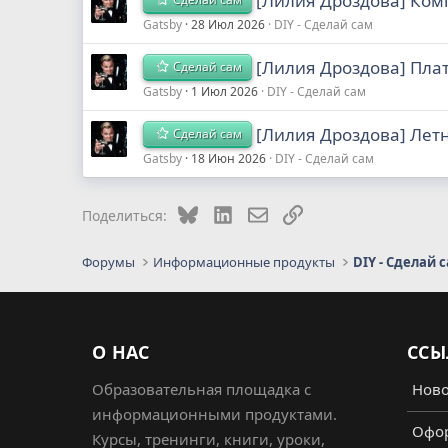
[Лилия Дроздова] Ком
Gatsby
28 Июл 2026
DIY - Сделай сам
[Лилия Дроздова] Плат
Сделай сам
Gatsby
1 Июл 2026
DIY - Сделай сам
[Лилия Дроздова] Летн
Сделай сам
Gatsby
18 Июн 2026
DIY - Сделай сам
Bluesky
LinkedIn
Электронная почта
Ссылка
Поделиться:
Форумы
Информационные продукты
DIY - Сделай 
О НАС
ССЫ
Образовательная площадка с
Ново
информационными продуктами.
Офор
Курсы, тренинги, книги, уроки,