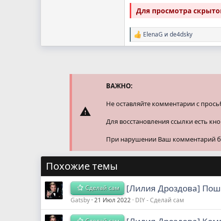
Для просмотра скрыт
ElenaG
и
de4dsky
Р
е
а
к
ц
и
и
ВАЖНО:
:
Не оставляйте комментарии с прось
Для восстановления ссылки есть кн
При нарушении Ваш комментарий буд
Похожие темы
[Лилия Дроздова] Поши
Сделай сам
Gatsby
21 Июл 2022
DIY - Сделай сам
Сделай сам