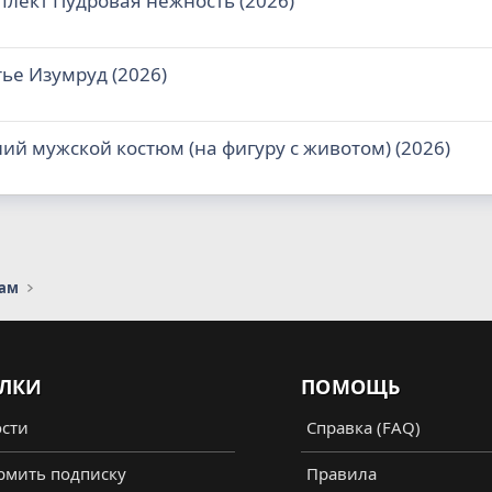
плект Пудровая нежность (2026)
ье Изумруд (2026)
ий мужской костюм (на фигуру c животом) (2026)
сам
ЛКИ
ПОМОЩЬ
сти
Справка (FAQ)
мить подписку
Правила