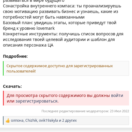
развиваться в мире будущего
Сонастройка внутреннего компаса: ты проанализируешь
свою мотивацию развивать бизнес и узнаешь, какие из
потребностей могут быть навязанными
Базовый план: увидишь этапы, которые приведут твой
бренд к уровню lovemark
Конкретные инструменты: получишь список вопросов для
исследования твоей целевой аудитории и шаблон для
описания персонажа ЦА
Подробнее:
Скрытое содержимое доступно для зарегистрированных
пользователей!
Скачать:
Для просмотра скрытого содержимого вы должны
войти
или
зарегистрироваться
.
Последнее редактирование модератором:
23 Июл 2022
олпона
,
Chizhik
,
ovik19akyla
и 2 других
Р
е
а