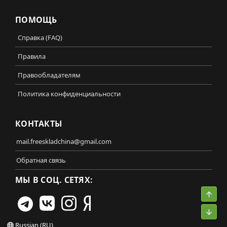
ПОМОЩЬ
Справка (FAQ)
Правила
Правообладателям
Политика конфиденциальности
КОНТАКТЫ
mail.freeskladchina@gmail.com
Обратная связь
МЫ В СОЦ. СЕТЯХ:
Свер
Сниз
Russian (RU)