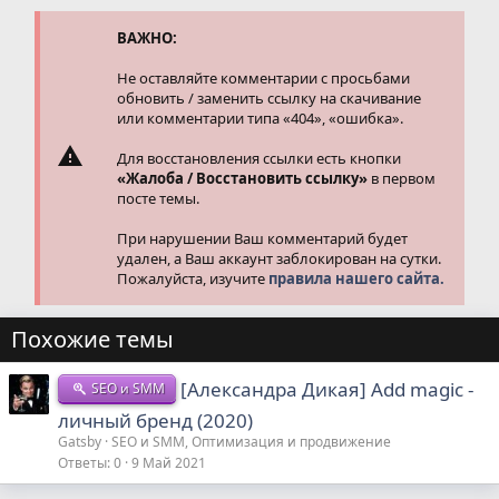
и
и
ВАЖНО:
:
Не оставляйте комментарии с просьбами
обновить / заменить ссылку на скачивание
или комментарии типа «404», «ошибка».
Для восстановления ссылки есть кнопки
«Жалоба / Восстановить ссылку»
в первом
посте темы.
При нарушении Ваш комментарий будет
удален, а Ваш аккаунт заблокирован на сутки.
Пожалуйста, изучите
правила нашего сайта.
Похожие темы
[Александра Дикая] Add magic -
SEO и SMM
личный бренд (2020)
Gatsby
SEO и SMM, Оптимизация и продвижение
Ответы
0
9 Май 2021