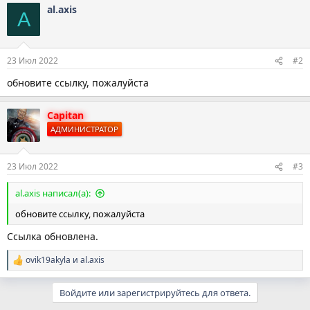
al.axis
к
A
ц
и
и
:
23 Июл 2022
#2
обновите ссылку, пожалуйста
Capitan
АДМИНИСТРАТОР
23 Июл 2022
#3
al.axis написал(а):
обновите ссылку, пожалуйста
Ссылка обновлена.
ovik19akyla
и
al.axis
Р
е
а
Войдите или зарегистрируйтесь для ответа.
к
ц