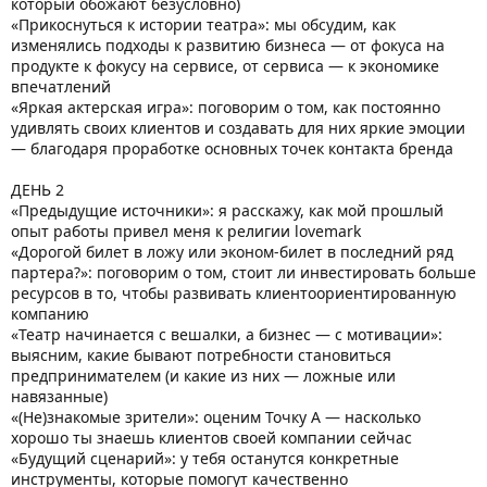
который обожают безусловно)
«Прикоснуться к истории театра»: мы обсудим, как
изменялись подходы к развитию бизнеса — от фокуса на
продукте к фокусу на сервисе, от сервиса — к экономике
впечатлений
«Яркая актерская игра»: поговорим о том, как постоянно
удивлять своих клиентов и создавать для них яркие эмоции
— благодаря проработке основных точек контакта бренда
ДЕНЬ 2
«Предыдущие источники»: я расскажу, как мой прошлый
опыт работы привел меня к религии lovemark
«Дорогой билет в ложу или эконом-билет в последний ряд
партера?»: поговорим о том, стоит ли инвестировать больше
ресурсов в то, чтобы развивать клиентоориентированную
компанию
«Театр начинается с вешалки, а бизнес — с мотивации»:
выясним, какие бывают потребности становиться
предпринимателем (и какие из них — ложные или
навязанные)
«(Не)знакомые зрители»: оценим Точку А — насколько
хорошо ты знаешь клиентов своей компании сейчас
«Будущий сценарий»: у тебя останутся конкретные
инструменты, которые помогут качественно