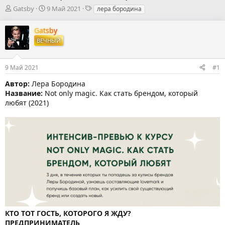
А
Д
Т
Gatsby
9 Май 2021
лера бородина
в
а
е
т
т
г
Gatsby
о
а
и
ВЕЧНЫЙ
р
н
т
а
е
ч
9 Май 2021
#1
м
а
ы
л
Автор:
Лера Бородина
а
Название:
Not only magic. Как стать брендом, который
любят (2021)
КТО ТОТ ГОСТЬ, КОТОРОГО Я ЖДУ?
ПРЕДПРИНИМАТЕЛЬ