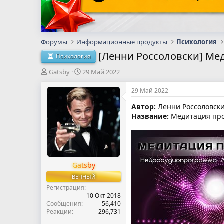
Форумы
Информационные продукты
Психология
[Ленни Россоловски] М
Психология
А
Д
Gatsby
29 Май 2022
в
а
т
т
29 Май 2022
о
а
Автор:
Ленни Россоловск
р
н
Название:
Медитация пр
т
а
е
ч
м
а
ы
л
а
Gatsby
ВЕЧНЫЙ
Регистрация
10 Окт 2018
Сообщения
56,410
Реакции
296,731