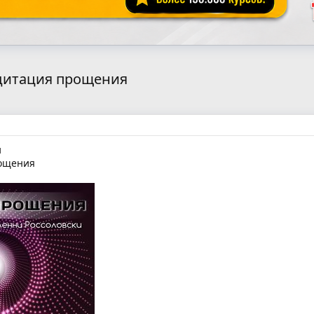
едитация прощения
и
ощения