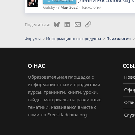
[Ленни Россоловски] 
Gatsby
7 Май 2022
Психология
Bluesky
LinkedIn
Электронная почта
Ссылка
Поделиться:
Форумы
Информационные продукты
Психология
О НАС
ССЫ
Образовательная площадка с
Ново
информационными продуктами.
Офор
Курсы, тренинги, книги, уроки,
гайды, материалы на различные
Отз
тематики. Развивайся вместе с
нами на Freeskladchina.org.
Служ