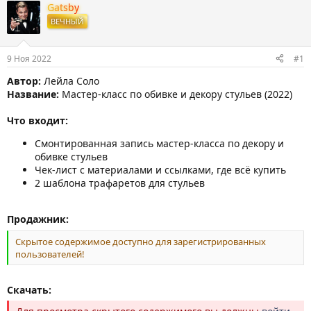
т
т
г
Gatsby
о
а
и
ВЕЧНЫЙ
р
н
т
а
е
ч
9 Ноя 2022
#1
м
а
ы
л
Автор:
Лейла Соло
а
Название:
Мастер-класс по обивке и декору стульев (2022)
Что входит:
Смонтированная запись мастер-класса по декору и
обивке стульев
Чек-лист с материалами и ссылками, где всё купить
2 шаблона трафаретов для стульев
Продажник:
Скрытое содержимое доступно для зарегистрированных
пользователей!
Скачать: