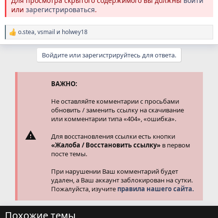
Для просмотра скрытого содержимого вы должны
войти
или
зарегистрироваться
.
o.stea
,
vsmail
и
holwey18
Р
е
а
Войдите или зарегистрируйтесь для ответа.
к
ц
и
и
ВАЖНО:
:
Не оставляйте комментарии с просьбами
обновить / заменить ссылку на скачивание
или комментарии типа «404», «ошибка».
Для восстановления ссылки есть кнопки
«Жалоба / Восстановить ссылку»
в первом
посте темы.
При нарушении Ваш комментарий будет
удален, а Ваш аккаунт заблокирован на сутки.
Пожалуйста, изучите
правила нашего сайта.
Похожие темы