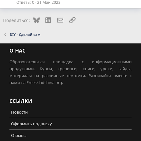
Ответы
0
21 Май 2023
Bluesky
LinkedIn
Электронная почта
Ссылка
Поделиться:
DIY - Сделай сам
О НАС
Образовательная площадка с информационными
продуктами. Курсы, тренинги, книги, уроки, гайды,
материалы на различные тематики. Развивайся вместе с
нами на Freeskladchina.org.
ССЫЛКИ
Новости
Оформить подписку
Отзывы