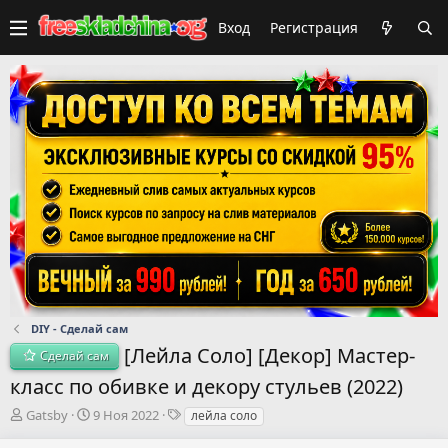
Вход
Регистрация
DIY - Сделай сам
[Лейла Соло] [Декор] Мастер-
Сделай сам
класс по обивке и декору стульев (2022)
А
Д
Т
Gatsby
9 Ноя 2022
лейла соло
в
а
е