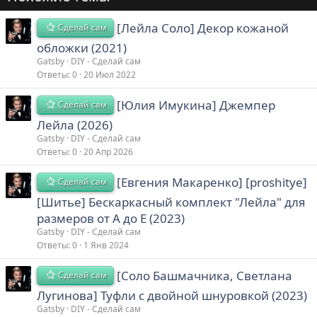
[Лейла Соло] Декор кожаной
Сделай сам
обложки (2021)
Gatsby
DIY - Сделай сам
Ответы
0
20 Июл 2022
[Юлия Имукина] Джемпер
Сделай сам
Лейла (2026)
Gatsby
DIY - Сделай сам
Ответы
0
20 Апр 2026
[Евгения Макаренко] [proshitye]
Сделай сам
[Шитье] Бескаркасный комплект "Лейла" для
размеров от А до Е (2023)
Gatsby
DIY - Сделай сам
Ответы
0
1 Янв 2024
[Соло Башмачника, Светлана
Сделай сам
Лугинова] Туфли с двойной шнуровкой (2023)
Gatsby
DIY - Сделай сам