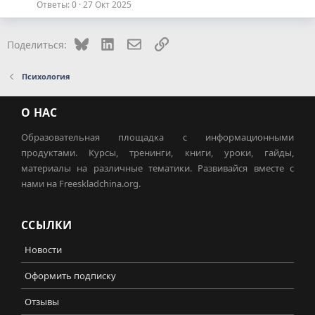
Ответы
0
27 Окт 2025
Bluesky
LinkedIn
Электронная почта
Ссылка
Поделиться:
Психология
О НАС
Образовательная площадка с информационными
продуктами. Курсы, тренинги, книги, уроки, гайды,
материалы на различные тематики. Развивайся вместе с
нами на Freeskladchina.org.
ССЫЛКИ
Новости
Оформить подписку
Отзывы