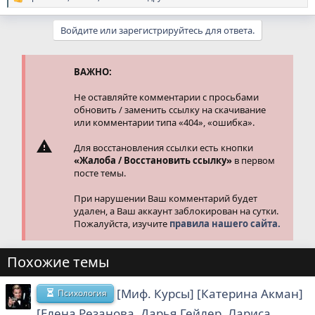
Р
е
а
Войдите или зарегистрируйтесь для ответа.
к
ц
и
и
ВАЖНО:
:
Не оставляйте комментарии с просьбами
обновить / заменить ссылку на скачивание
или комментарии типа «404», «ошибка».
Для восстановления ссылки есть кнопки
«Жалоба / Восстановить ссылку»
в первом
посте темы.
При нарушении Ваш комментарий будет
удален, а Ваш аккаунт заблокирован на сутки.
Пожалуйста, изучите
правила нашего сайта.
Похожие темы
[Миф. Курсы] [Катерина Акман]
Психология
[Елена Резанова, Дарья Гейлер, Лариса