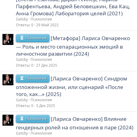
Парфентьева, Андрей Беловешкин, Ева Кац,
Анна Громова] Лаборатория целей (2021)
Gatsby
Психология
Ответы
0
29 Май 2022
[Метафора] Лариса Овчаренко
Психология
― Роль и место сепарационных эмоций в
личностном развитии (2024)
Gatsby
Психология
Ответы
0
27 Дек 2025
[Лариса Овчаренко] Синдром
Психология
отложенной жизни, или сценарий «После
того, как…» (2025)
Gatsby
Психология
Ответы
0
3 Дек 2025
[Лариса Овчаренко] Влияние
Психология
гендерных ролей на отношения в паре (2024)
Gatsby
Психология