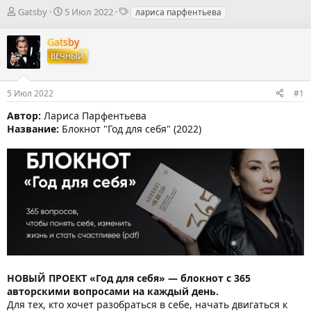
А
Д
Т
Gatsby
5 Июл 2022
лариса парфентьева
в
а
е
т
т
г
Gatsby
о
а
и
ВЕЧНЫЙ
р
н
т
а
е
ч
5 Июл 2022
#1
м
а
ы
л
Автор:
Лариса Парфентьева
а
Название:
Блокнот "Год для себя" (2022)
НОВЫЙ ПРОЕКТ «Год для себя» — блокнот с 365
авторскими вопросами на каждый день.
Для тех, кто хочет разобраться в себе, начать двигаться к