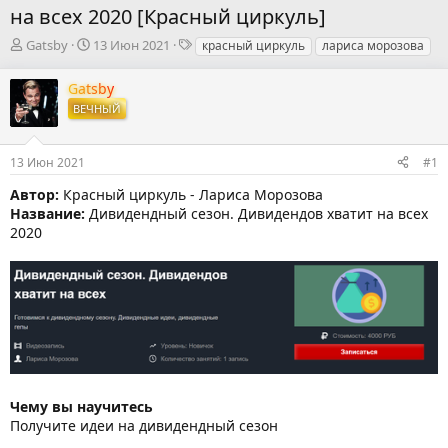
на всех 2020 [Красный циркуль]
А
Д
Т
Gatsby
13 Июн 2021
красный циркуль
лариса морозова
в
а
е
т
т
г
Gatsby
о
а
и
ВЕЧНЫЙ
р
н
т
а
е
ч
13 Июн 2021
#1
м
а
ы
л
Автор:
Красный циркуль - Лариса Морозова
а
Название:
Дивидендный сезон. Дивидендов хватит на всех
2020
Чему вы научитесь
Получите идеи на дивидендный сезон