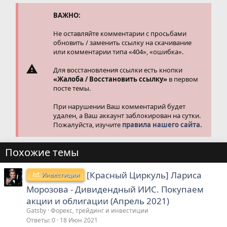
и
и
ВАЖНО:
:
Не оставляйте комментарии с просьбами
обновить / заменить ссылку на скачивание
или комментарии типа «404», «ошибка».
Для восстановления ссылки есть кнопки
«Жалоба / Восстановить ссылку»
в первом
посте темы.
При нарушении Ваш комментарий будет
удален, а Ваш аккаунт заблокирован на сутки.
Пожалуйста, изучите
правила нашего сайта.
Похожие темы
[Красный Циркуль] Лариса
Инвестиции
Морозова - Дивидендный ИИС. Покупаем
акции и облигации (Апрель 2021)
Gatsby
Форекс, трейдинг и инвестиции
Ответы
0
18 Июн 2021