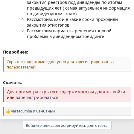
закрытия реестров под дивиденды по итогам
предыдущих лет ( самая актуальная информация
по дивидендным гэпам)
Рассмотрим, как и в какие сроки проходили
закрытия этих гэпов
Рассмотрим варианты решения гэповой
проблемы в дивидендном трейдинге
Подробнее:
Скрытое содержимое доступно для зарегистрированных
пользователей!
Скачать:
Для просмотра скрытого содержимого вы должны
войти
или
зарегистрироваться
.
yarsagumba
и
СанСаныч
Р
е
а
Войдите или зарегистрируйтесь для ответа.
к
ц