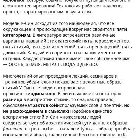
сложного тестирования! Технология работает надёжно,
просто, с гарантированным результатом.
Модель У-Син исходит из того наблюдения, что все
окружающее и происходящее вокруг нас сводится к
пяти
категориям
. В литературе встречаются различные
варианты названий этих категорий: пять первоэлементов,
пять стихий, пять фаз изменений, пять превращений, пять
движений. Каждый из вариантов названия имеет свои
оттенки. Каждая стихия также имеет свое собственное имя
— ОГОНЬ, ЗЕМЛЯ, МЕТАЛЛ, ВОДА и ДЕРЕВО.
Многолетний опыт проведения лекций, семинаров и
тренингов убедительно показывает: целостные образы
стихий У-Син все люди воспроизводят
практически
одинаково.
Если и выявляется некоторая
разница
в восприятии стихий, то она, как правило,
обусловлена
трактовкой
используемых слов и понятий,
но
не расхождением в смыслах!
Подобное единство
восприятия стихий У-Син множеством людей
свидетельствует об архетипической сути данных образов
(архетип
от греч. arche — начало и typos — образ; прообраз;
изначальный образ; коллективное бессознательное по К.