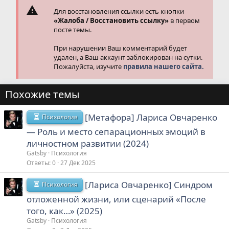
Для восстановления ссылки есть кнопки
«Жалоба / Восстановить ссылку»
в первом
посте темы.
При нарушении Ваш комментарий будет
удален, а Ваш аккаунт заблокирован на сутки.
Пожалуйста, изучите
правила нашего сайта.
Похожие темы
[Метафора] Лариса Овчаренко
Психология
― Роль и место сепарационных эмоций в
личностном развитии (2024)
Gatsby
Психология
Ответы
0
27 Дек 2025
[Лариса Овчаренко] Синдром
Психология
отложенной жизни, или сценарий «После
того, как…» (2025)
Gatsby
Психология