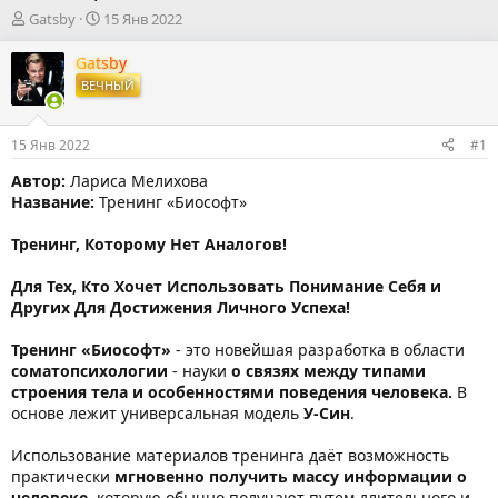
А
Д
Gatsby
15 Янв 2022
в
а
т
т
Gatsby
о
а
ВЕЧНЫЙ
р
н
т
а
е
ч
15 Янв 2022
#1
м
а
ы
л
Автор:
Лариса Мелихова
а
Название:
Тренинг «Биософт»
Тренинг, Которому Нет Аналогов!
Для Тех, Кто Хочет Использовать Понимание Себя и
Других Для Достижения Личного Успеха!
Тренинг «Биософт»
- это новейшая разработка в области
соматопсихологии
- науки
о связях между типами
строения тела и особенностями поведения человека.
В
основе лежит универсальная модель
У-Син
.
Использование материалов тренинга даёт возможность
практически
мгновенно получить массу информации о
человеке
, которую обычно получают путем длительного и