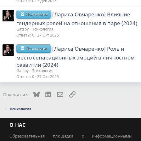
Ответы
0
3 Дек 2025
[Лариса Овчаренко] Влияние
Психология
гендерных ролей на отношения в паре (2024)
Gatsby
Психология
Ответы
0
27 Окт 2025
[Лариса Овчаренко] Роль и
Психология
место сепарационных эмоций в личностном
развитии (2024)
Gatsby
Психология
Ответы
0
27 Окт 2025
Bluesky
LinkedIn
Электронная почта
Ссылка
Поделиться:
Психология
О НАС
Образовательная площадка с информационными