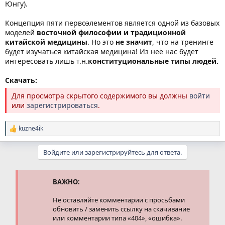
Юнгу).
Концепция пяти первоэлементов является одной из базовых
моделей
восточной философии и традиционной
китайской медицины
. Но это
не значит
, что на тренинге
будет изучаться китайская медицина! Из неё нас будет
интересовать лишь т.н.
конституциональные типы людей.
Скачать:
Для просмотра скрытого содержимого вы должны
войти
или
зарегистрироваться
.
kuzne4ik
Р
е
а
Войдите или зарегистрируйтесь для ответа.
к
ц
и
и
ВАЖНО:
:
Не оставляйте комментарии с просьбами
обновить / заменить ссылку на скачивание
или комментарии типа «404», «ошибка».