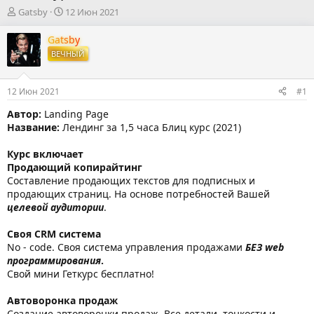
А
Д
Gatsby
12 Июн 2021
в
а
т
т
Gatsby
о
а
ВЕЧНЫЙ
р
н
т
а
е
ч
12 Июн 2021
#1
м
а
ы
л
Автор:
Landing Page
а
Название:
Лендинг за 1,5 часа Блиц курс (2021)
Курс включает
Продающий копирайтинг
Составление продающих текстов для подписных и
продающих страниц. На основе потребностей Вашей
целевой аудитории
.
Своя CRM система
No - code. Своя система управления продажами
БЕЗ web
программирования
.
Свой мини Геткурс бесплатно!
Автоворонка продаж
Создание автоворонки продаж. Все детали, тонкости и