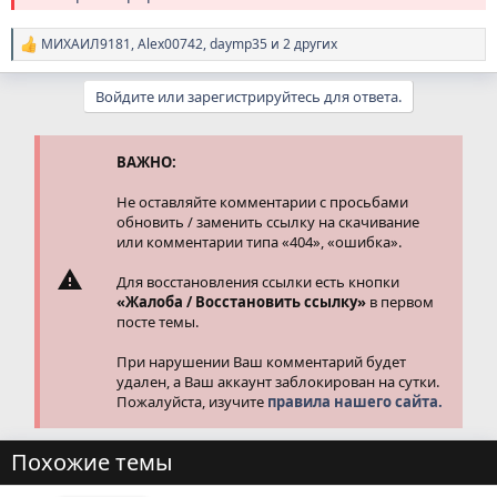
МИХАИЛ9181
,
Alex00742
,
daymp35
и 2 других
Р
е
а
Войдите или зарегистрируйтесь для ответа.
к
ц
и
и
ВАЖНО:
:
Не оставляйте комментарии с просьбами
обновить / заменить ссылку на скачивание
или комментарии типа «404», «ошибка».
Для восстановления ссылки есть кнопки
«Жалоба / Восстановить ссылку»
в первом
посте темы.
При нарушении Ваш комментарий будет
удален, а Ваш аккаунт заблокирован на сутки.
Пожалуйста, изучите
правила нашего сайта.
Похожие темы