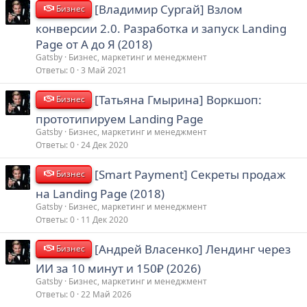
[Владимир Сургай] Взлом
Бизнес
конверсии 2.0. Разработка и запуск Landing
Page от А до Я (2018)
Gatsby
Бизнес, маркетинг и менеджмент
Ответы
0
3 Май 2021
[Татьяна Гмырина] Воркшоп:
Бизнес
прототипируем Landing Page
Gatsby
Бизнес, маркетинг и менеджмент
Ответы
0
24 Дек 2020
[Smart Payment] Секреты продаж
Бизнес
на Landing Page (2018)
Gatsby
Бизнес, маркетинг и менеджмент
Ответы
0
11 Дек 2020
[Андрей Власенко] Лендинг через
Бизнес
ИИ за 10 минут и 150₽ (2026)
Gatsby
Бизнес, маркетинг и менеджмент
Ответы
0
22 Май 2026