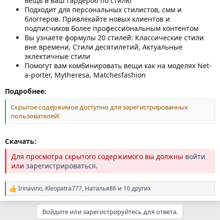
вещь в ваш гардероб по стилю
Подходит для персональных стилистов, смм и
блоггеров. Привлекайте новых клиентов и
подписчиков более профессиональным контентом
Вы узнаете формулы 20 стилей: Классические стили
вне времени, Стили десятилетий, Актуальные
эклектичные стили
Помогут вам комбинировать вещи как на моделях Net-
a-porter, Mytheresa, Matchesfashion
Подробнее:
Скрытое содержимое доступно для зарегистрированных
пользователей!
Скачать:
Для просмотра скрытого содержимого вы должны
войти
или
зарегистрироваться
.
Irinavino
,
Kleopatra777
,
Наталья86
и 10 других
Р
е
а
Войдите или зарегистрируйтесь для ответа.
к