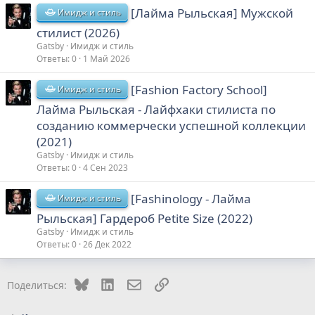
[Лайма Рыльская] Мужской
Имидж и стиль
стилист (2026)
Gatsby
Имидж и стиль
Ответы
0
1 Май 2026
[Fashion Factory School]
Имидж и стиль
Лайма Рыльская - Лайфхаки стилиста по
созданию коммерчески успешной коллекции
(2021)
Gatsby
Имидж и стиль
Ответы
0
4 Сен 2023
[Fashinology - Лайма
Имидж и стиль
Рыльская] Гардероб Petite Size (2022)
Gatsby
Имидж и стиль
Ответы
0
26 Дек 2022
Bluesky
LinkedIn
Электронная почта
Ссылка
Поделиться: