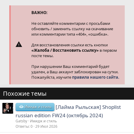
ц
и
и
ВАЖНО:
:
Не оставляйте комментарии с просьбами
обновить / заменить ссылку на скачивание
или комментарии типа «404», «ошибка».
Для восстановления ссылки есть кнопки
«Жалоба / Восстановить ссылку»
в первом
посте темы.
При нарушении Ваш комментарий будет
удален, а Ваш аккаунт заблокирован на сутки.
Пожалуйста, изучите
правила нашего сайта.
Похожие темы
[Лайма Рыльская] Shoplist
Имидж и стиль
russian edition FW24 (октябрь 2024)
Gatsby
Имидж и стиль
Ответы
0
29 Июл 2026