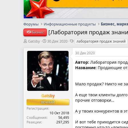
Форумы
Информационные продукты
Бизнес, марк
[Лаборатория продаж знани
Бизнес
А
Д
Т
Gatsby
30 Дек 2020
лаборатория продаж знаний
в
а
е
т
т
г
30 Дек 2020
о
а
и
р
н
Автор:
Лаборатория прода
т
а
Название:
Продающие отз
е
ч
м
а
ы
л
Мало продаж? Никто не з
а
А еще твои клиенты долго
Gatsby
прочие отговорки…
ВЕЧНЫЙ
Регистрация
А у твоих конкурентов в э
10 Окт 2018
Сообщения
56,495
И вот тебе приходится си
Реакции
297,295
постоянно что-то «докруч