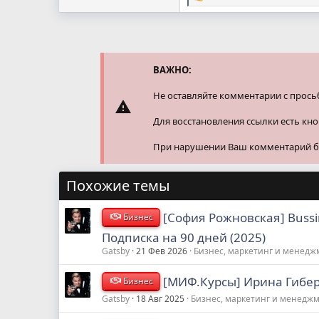
е
а
к
ц
и
и
ВАЖНО:
:
Не оставляйте комментарии с прось
Для восстановления ссылки есть кн
При нарушении Ваш комментарий буд
Похожие темы
[София Рожновская] Bussi
Бизнес
Подписка на 90 дней (2025)
Gatsby
21 Фев 2026
Бизнес, маркетинг и менедж
[МИФ.Курсы] Ирина Гибер
Бизнес
Gatsby
18 Авг 2025
Бизнес, маркетинг и менедж