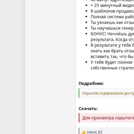
+ 25 минутный виде
8 шаблонов продающ
Полная система рабо
Ты узнаешь как отз
Ты научишься генер
БОНУС! Начнёшь дума
результата. Когда о
В результате у тебя
знать как брать отз
вставить так, что б
У тебя будет полное
собственные страте
Подробнее:
Скрытое содержимое досту
Скачать:
Для просмотра скрытог
sweet_83
Р