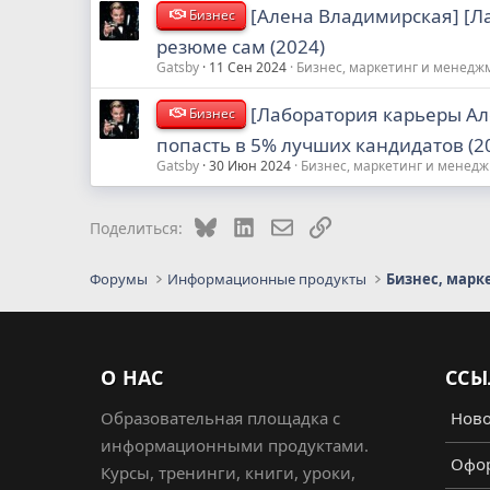
[Алена Владимирская] [Л
Бизнес
резюме сам (2024)
Gatsby
11 Сен 2024
Бизнес, маркетинг и менедж
[Лаборатория карьеры Ал
Бизнес
попасть в 5% лучших кандидатов (2
Gatsby
30 Июн 2024
Бизнес, маркетинг и менед
Bluesky
LinkedIn
Электронная почта
Ссылка
Поделиться:
Форумы
Информационные продукты
Бизнес, марк
О НАС
ССЫ
Образовательная площадка с
Ново
информационными продуктами.
Офор
Курсы, тренинги, книги, уроки,