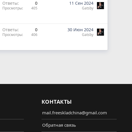
Ответы
0
11 Сен 2024
Просмотры
405
Gatsby
Ответы
0
30 Июн 2024
Просмотры
406
Gatsby
КОНТАКТЫ
mail.freeskladchina@gmail.com
Обратная связь