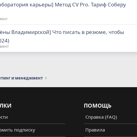
аборатория карьеры] Метод CV Pro. Тариф Соберу
мент
ёны Владимирской] Что писать в резюме, чтобы
024)
жмент
етинг и менеджмент
ЛКИ
ПОМОЩЬ
сти
Справка (FAQ)
мить подписку
Правила