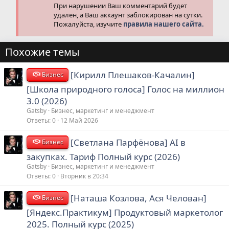
При нарушении Ваш комментарий будет
удален, а Ваш аккаунт заблокирован на сутки.
Пожалуйста, изучите
правила нашего сайта.
Похожие темы
[Кирилл Плешаков-Качалин]
Бизнес
[Школа природного голоса] Голос на миллион
3.0 (2026)
Gatsby
Бизнес, маркетинг и менеджмент
Ответы
0
12 Май 2026
[Светлана Парфёнова] AI в
Бизнес
закупках. Тариф Полный курс (2026)
Gatsby
Бизнес, маркетинг и менеджмент
Ответы
0
Вторник в 20:34
[Наташа Козлова, Ася Челован]
Бизнес
[Яндекс.Практикум] Продуктовый маркетолог
2025. Полный курс (2025)