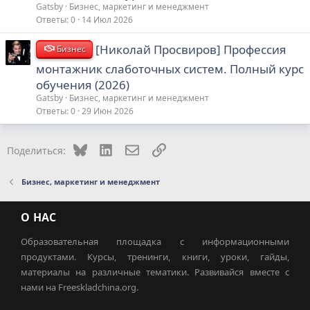
Gatsby
Бизнес, маркетинг и менеджмент
Ответы
0
14 Июл 2026
[Николай Просвиров] Профессия
Бизнес
монтажник слаботочных систем. Полный курс
обучения (2026)
Gatsby
Бизнес, маркетинг и менеджмент
Ответы
0
29 Июн 2026
Bluesky
LinkedIn
Электронная почта
Ссылка
Поделиться:
Бизнес, маркетинг и менеджмент
О НАС
Образовательная площадка с информационными
продуктами. Курсы, тренинги, книги, уроки, гайды,
материалы на различные тематики. Развивайся вместе с
нами на Freeskladchina.org.