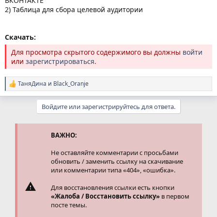
ВКОНТАКТЕ
2) Таблица для сбора целевой аудитории
Скачать:
Для просмотра скрытого содержимого вы должны
войти
или
зарегистрироваться
.
ТаняДина
и
Black_Oranje
Р
е
а
Войдите или зарегистрируйтесь для ответа.
к
ц
и
и
ВАЖНО:
:
Не оставляйте комментарии с просьбами
обновить / заменить ссылку на скачивание
или комментарии типа «404», «ошибка».
Для восстановления ссылки есть кнопки
«Жалоба / Восстановить ссылку»
в первом
посте темы.