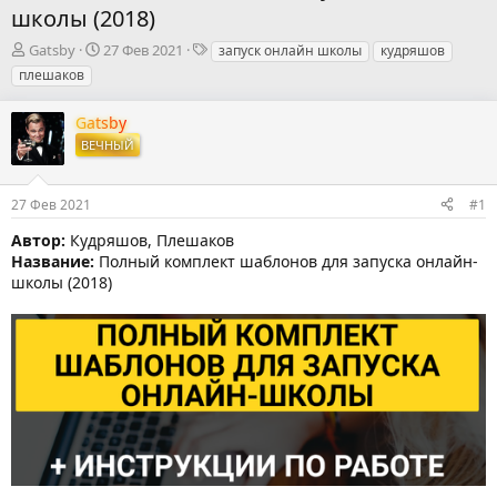
школы (2018)
А
Д
Т
Gatsby
27 Фев 2021
запуск онлайн школы
кудряшов
в
а
е
плешаков
т
т
г
о
а
и
Gatsby
р
н
ВЕЧНЫЙ
т
а
е
ч
м
а
27 Фев 2021
#1
ы
л
а
Автор:
Кудряшов, Плешаков
Название:
Полный комплект шаблонов для запуска онлайн-
школы (2018)