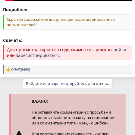
Подробнее:
Скрытое содержимое доступно для зарегистрированных
пользователей!
Скачать:
Для просмотра скрытого содержимого вы должны
войти
или
зарегистрироваться
.
drewgaang
Р
е
а
Войдите или зарегистрируйтесь для ответа.
к
ц
и
и
ВАЖНО:
:
Не оставляйте комментарии с просьбами
обновить / заменить ссылку на скачивание
или комментарии типа «404», «ошибка».
Для восстановления ссылки есть кнопки