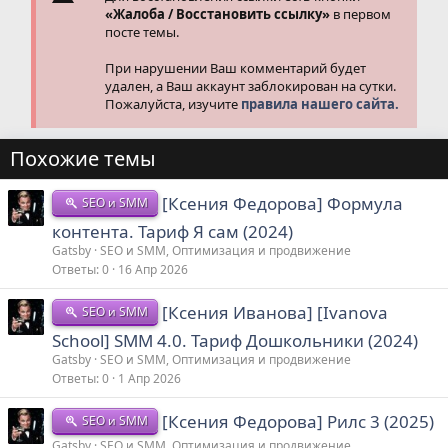
«Жалоба / Восстановить ссылку»
в первом
посте темы.
При нарушении Ваш комментарий будет
удален, а Ваш аккаунт заблокирован на сутки.
Пожалуйста, изучите
правила нашего сайта.
Похожие темы
[Ксения Федорова] Формула
SEO и SMM
контента. Тариф Я сам (2024)
Gatsby
SEO и SMM, Оптимизация и продвижение
Ответы
0
16 Апр 2026
[Ксения Иванова] [Ivanova
SEO и SMM
School] SMM 4.0. Тариф Дошкольники (2024)
Gatsby
SEO и SMM, Оптимизация и продвижение
Ответы
0
1 Апр 2026
[Ксения Федорова] Рилс 3 (2025)
SEO и SMM
Gatsby
SEO и SMM, Оптимизация и продвижение