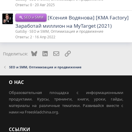
Ответы
0
20 Авг 2025
[Ксения Водянова] [KMA Factory]
SEO и SMM
Заработай миллион на MyTarget (2021)
Gatsby
SEO и SMM, Оптимизация и продвижение
Ответы
2
16 Апр 2022
Bluesky
LinkedIn
Электронная почта
Ссылка
Поделиться:
SEO и SMM, Оптимизация и продвижение
О НАС
Образовательная площадка с информационными
продуктами. Курсы, тренинги, книги, уроки, гайды,
материалы на различные тематики. Развивайся вместе с
нами на Freeskladchina.org.
ССЫЛКИ