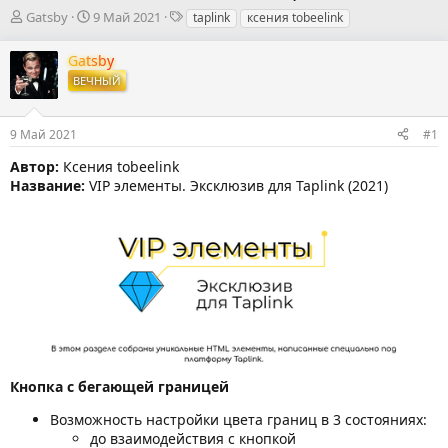
А
Д
Т
Gatsby
9 Май 2021
taplink
ксения tobeelink
в
а
е
т
т
г
Gatsby
о
а
и
ВЕЧНЫЙ
р
н
т
а
е
ч
9 Май 2021
#1
м
а
ы
л
Автор:
Ксения tobeelink
а
Название:
VIP элементы. Эксклюзив для Taplink (2021)
Кнопка с бегающей границей
Возможность настройки цвета границ в 3 состояниях:
до взаимодействия с кнопкой