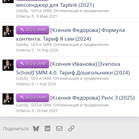
мессенджер для Taplink (2021)
Gatsby
SEO и SMM, Оптимизация и продвижение
Ответы
0
9 Май 2021
[Ксения Федорова] Формула
SEO и SMM
контента. Тариф Я сам (2024)
Gatsby
SEO и SMM, Оптимизация и продвижение
Ответы
0
16 Апр 2026
[Ксения Иванова] [Ivanova
SEO и SMM
School] SMM 4.0. Тариф Дошкольники (2024)
Gatsby
SEO и SMM, Оптимизация и продвижение
Ответы
0
1 Апр 2026
[Ксения Федорова] Рилс 3 (2025)
SEO и SMM
Gatsby
SEO и SMM, Оптимизация и продвижение
Ответы
0
20 Авг 2025
Bluesky
LinkedIn
Электронная почта
Ссылка
Поделиться: