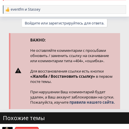
eventfm
и
Stassey
Р
е
а
Войдите или зарегистрируйтесь для ответа.
к
ц
и
и
ВАЖНО:
:
Не оставляйте комментарии с просьбами
обновить / заменить ссылку на скачивание
или комментарии типа «404», «ошибка».
Для восстановления ссылки есть кнопки
«Жалоба / Восстановить ссылку»
в первом
посте темы.
При нарушении Ваш комментарий будет
удален, а Ваш аккаунт заблокирован на сутки.
Пожалуйста, изучите
правила нашего сайта.
Похожие темы