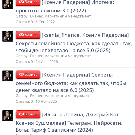
[Ксения Падерина] Ипотека:
Бизнес
просто о сложном 3.0 (2022)
Gatsby
Бизнес, маркетинг и менеджмент
Ответы
0
6 Сен 2022
[ksenia_finance, Ксения Падерина]
Бизнес
Секреты семейного бюджета: как сделать так,
чтобы денег хватало на все 5.0 (2025)
Gatsby
Бизнес, маркетинг и менеджмент
Ответы
0
24 Июл 2026
[Ксения Падерина] Секреты
Бизнес
семейного бюджета: как сделать так, чтобы
денег хватало на все 6.0 (2025)
Gatsby
Бизнес, маркетинг и менеджмент
Ответы
0
10 Ноя 2025
[Ильяна Левина, Дмитрий Кот,
Бизнес
Ксения Бушмелева] Телеграм. Нейросети.
Боты. Тариф С записями (2024)