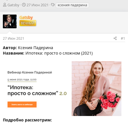
А
Д
Т
Gatsby
27 Июн 2021
ксения падерина
в
а
е
т
т
г
Gatsby
о
а
и
ВЕЧНЫЙ
р
н
т
а
е
ч
27 Июн 2021
#1
м
а
ы
л
Автор:
Ксения Падерина
а
Название:
Ипотека: просто о сложном (2021)
Подробно рассмотрим: