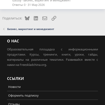
Gatsby
Бизнес, маркетинг и менеджмент
Ответы
0
31 Мар 2026
Bluesky
LinkedIn
Электронная почта
Ссылка
Поделиться:
Бизнес, маркетинг и менеджмент
О НАС
Образовательная площадка с информационными
продуктами. Курсы, тренинги, книги, уроки, гайды,
материалы на различные тематики. Развивайся вместе с
нами на Freeskladchina.org.
ССЫЛКИ
Новости
Оформить подписку
Отзывы