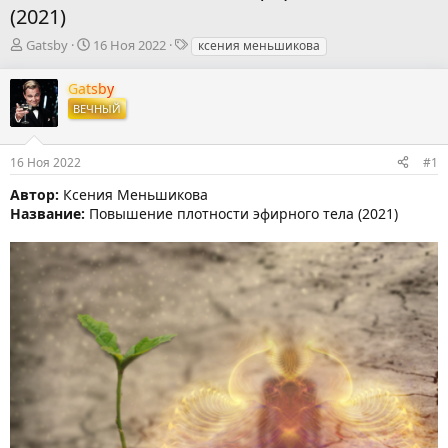
(2021)
А
Д
Т
Gatsby
16 Ноя 2022
ксения меньшикова
в
а
е
т
т
г
Gatsby
о
а
и
ВЕЧНЫЙ
р
н
т
а
е
ч
16 Ноя 2022
#1
м
а
ы
л
Автор:
Ксения Меньшикова
а
Название:
Повышение плотности эфирного тела (2021)