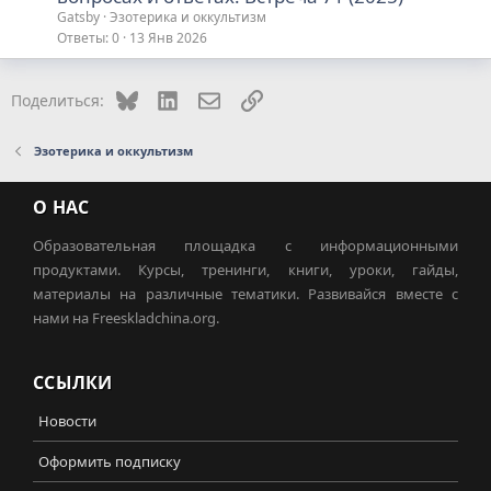
Gatsby
Эзотерика и оккультизм
Ответы
0
13 Янв 2026
Bluesky
LinkedIn
Электронная почта
Ссылка
Поделиться:
Эзотерика и оккультизм
О НАС
Образовательная площадка с информационными
продуктами. Курсы, тренинги, книги, уроки, гайды,
материалы на различные тематики. Развивайся вместе с
нами на Freeskladchina.org.
ССЫЛКИ
Новости
Оформить подписку