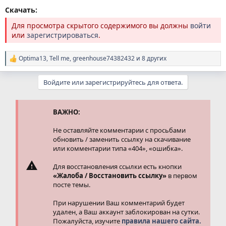
Скачать:
Для просмотра скрытого содержимого вы должны
войти
или
зарегистрироваться
.
Optima13
,
Tell me
,
greenhouse74382432
и 8 других
Р
е
а
Войдите или зарегистрируйтесь для ответа.
к
ц
и
и
ВАЖНО:
:
Не оставляйте комментарии с просьбами
обновить / заменить ссылку на скачивание
или комментарии типа «404», «ошибка».
Для восстановления ссылки есть кнопки
«Жалоба / Восстановить ссылку»
в первом
посте темы.
При нарушении Ваш комментарий будет
удален, а Ваш аккаунт заблокирован на сутки.
Пожалуйста, изучите
правила нашего сайта.