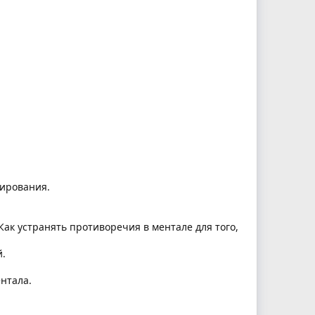
нирования.
Как устранять противоречия в ментале для того,
й.
нтала.