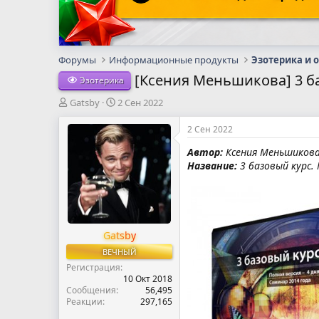
Форумы
Информационные продукты
Эзотерика и 
[Ксения Меньшикова] 3 б
Эзотерика
А
Д
Gatsby
2 Сен 2022
в
а
т
т
2 Сен 2022
о
а
Автор:
Ксения Меньшиков
р
н
Название:
3 базовый курс.
т
а
е
ч
м
а
ы
л
а
Gatsby
ВЕЧНЫЙ
Регистрация
10 Окт 2018
Сообщения
56,495
Реакции
297,165