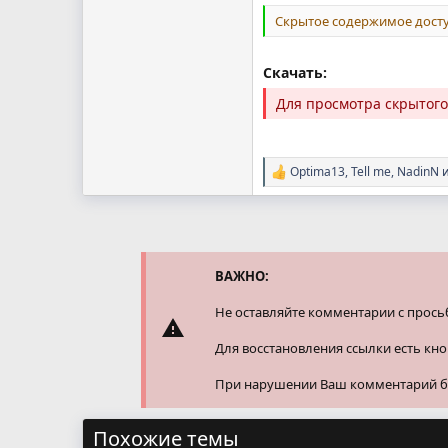
Скрытое содержимое досту
Скачать:
Для просмотра скрытог
Optima13
,
Tell me
,
NadinN
и
Р
е
а
к
ц
и
и
ВАЖНО:
:
Не оставляйте комментарии с прось
Для восстановления ссылки есть кн
При нарушении Ваш комментарий буд
Похожие темы