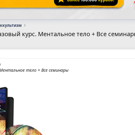
оккультизм
азовый курс. Ментальное тело + Все семина
а
 Ментальное тело + Все семинары