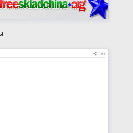
ры
#1