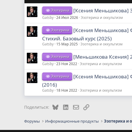
[Ксения Меньшикова] 3
Эзотерика
Gatsby
24 Июл 2026
Эзотерика и оккультизм
[Ксения Меньшикова] Фа
Эзотерика
Стихий. Базовый курс (2025)
Gatsby
15 Мар 2025
Эзотерика и оккультизм
[Меньшикова Ксения] 2
Эзотерика
Gatsby
23 Ноя 2022
Эзотерика и оккультизм
[Ксения Меньшикова] Фа
Эзотерика
(2016)
Gatsby
18 Ноя 2022
Эзотерика и оккультизм
Bluesky
LinkedIn
Электронная почта
Ссылка
Поделиться:
Форумы
Информационные продукты
Эзотерика и 