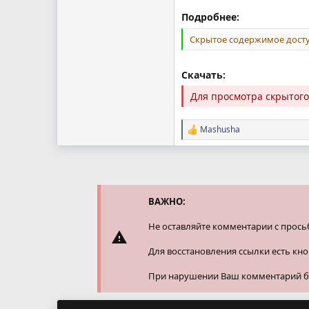
Подробнее:
Скрытое содержимое досту
Скачать:
Для просмотра скрытог
Mashusha
Р
е
а
к
ц
и
и
ВАЖНО:
:
Не оставляйте комментарии с прось
Для восстановления ссылки есть кн
При нарушении Ваш комментарий буд