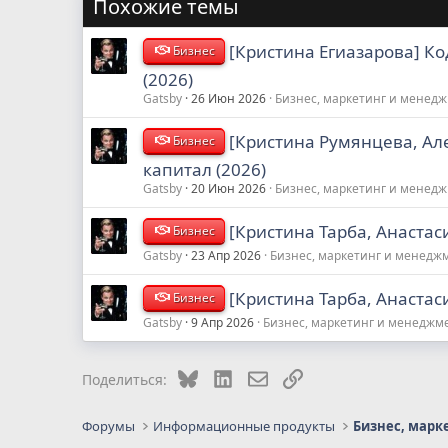
Похожие темы
[Кристина Егиазарова] Ко
Бизнес
(2026)
Gatsby
26 Июн 2026
Бизнес, маркетинг и менед
[Кристина Румянцева, Ал
Бизнес
капитал (2026)
Gatsby
20 Июн 2026
Бизнес, маркетинг и менед
[Кристина Тарба, Анастас
Бизнес
Gatsby
23 Апр 2026
Бизнес, маркетинг и менедж
[Кристина Тарба, Анастас
Бизнес
Gatsby
9 Апр 2026
Бизнес, маркетинг и менеджм
Bluesky
LinkedIn
Электронная почта
Ссылка
Поделиться:
Форумы
Информационные продукты
Бизнес, марк