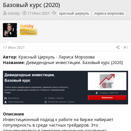
Базовый курс (2020)
А
Д
Т
Gatsby
17 Июн 2021
красный циркуль
лариса морозова
в
а
е
т
т
г
Gatsby
о
а
и
ВЕЧНЫЙ
р
н
т
а
е
ч
17 Июн 2021
#1
м
а
ы
л
Автор:
Красный Циркуль - Лариса Морозова
а
Название:
Дивидендные инвестиции. Базовый курс (2020)
Описание
Инвестиционный подход к работе на бирже набирает
популярность в среде частных трейдеров. Это
прослеживается в тематике нескольких последних