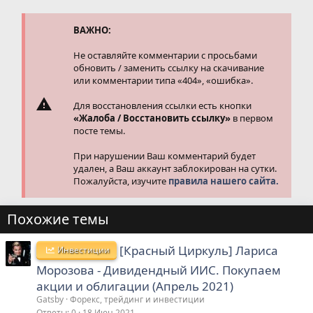
ц
и
и
ВАЖНО:
:
Не оставляйте комментарии с просьбами
обновить / заменить ссылку на скачивание
или комментарии типа «404», «ошибка».
Для восстановления ссылки есть кнопки
«Жалоба / Восстановить ссылку»
в первом
посте темы.
При нарушении Ваш комментарий будет
удален, а Ваш аккаунт заблокирован на сутки.
Пожалуйста, изучите
правила нашего сайта.
Похожие темы
[Красный Циркуль] Лариса
Инвестиции
Морозова - Дивидендный ИИС. Покупаем
акции и облигации (Апрель 2021)
Gatsby
Форекс, трейдинг и инвестиции
Ответы
0
18 Июн 2021